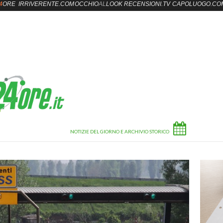
4
ORE
IRRIVERENTE.COM
OCCHIO
AL
LOOK
RECENSIONI.TV
CAPOLUOGO.CO