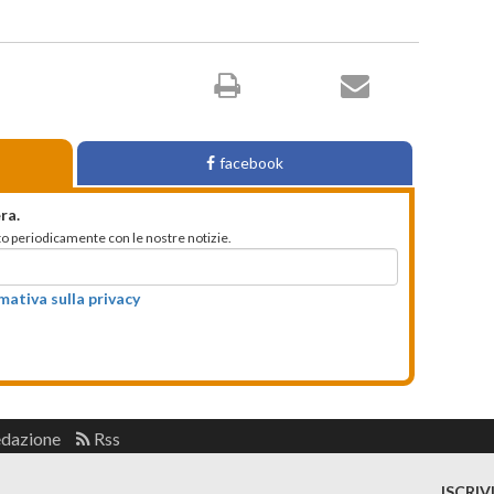
facebook
ra.
mato periodicamente con le nostre notizie.
rmativa sulla privacy
edazione
Rss
ISCRIV