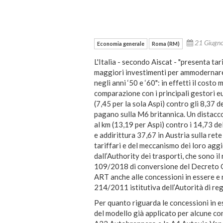
21 Giugn
Economia generale
Roma (RM)
L'Italia - secondo Aiscat - "presenta tar
maggiori investimenti per ammodernare 
negli anni ‘50 e ‘60": in effetti il cos
comparazione con i principali gestori eu
(7,45 per la sola Aspi) contro gli 8,37 de
pagano sulla M6 britannica. Un distacco
al km (13,19 per Aspi) contro i 14,73 de
e addirittura 37,67 in Austria sulla rete 
tariffari e del meccanismo dei loro aggi
dall’Authority dei trasporti, che sono il
109/2018 di conversione del Decreto G
ART anche alle concessioni in essere e 
214/2011 istitutiva dell’Autorità di reg
Per quanto riguarda le concessioni in es
del modello già applicato per alcune co