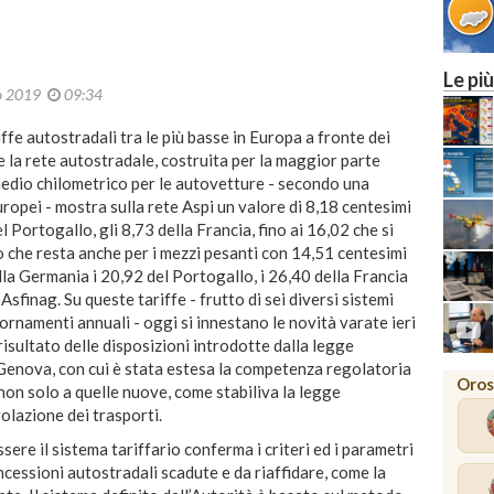
MILANO
Le più
o 2019
09:34
iffe autostradali tra le più basse in Europa a fronte dei
la rete autostradale, costruita per la maggior parte
to medio chilometrico per le autovetture - secondo una
ropei - mostra sulla rete Aspi un valore di 8,18 centesimi
l Portogallo, gli 8,73 della Francia, fino ai 16,02 che si
 che resta anche per i mezzi pesanti con 14,51 centesimi
lla Germania i 20,92 del Portogallo, i 26,40 della Francia
Asfinag. Su queste tariffe - frutto di sei diversi sistemi
ornamenti annuali - oggi si innestano le novità varate ieri
 risultato delle disposizioni introdotte dalla legge
enova, con cui è stata estesa la competenza regolatoria
Oros
non solo a quelle nuove, come stabiliva la legge
olazione dei trasporti.
sere il sistema tariffario conferma i criteri ed i parametri
ncessioni autostradali scadute e da riaffidare, come la