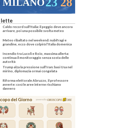
23
28
22
29
VENEZIA
 lette
Caldo record sull'Italia: il peggio deve ancora
arrivare, poi una possibile svolta meteo
Meteo ribaltato nel weekend: nubifragi e
grandine, ecco dove colpirà l’Italia domenica
Incendio tra Lucoli e Roio, massima allerta:
continua il monitoraggio senza sosta delle
autorità
Trump alza la pressione sull’Iran: basi Usa nel
mirino, diplomazia ormai congelata
Riforma elettorale Abruzzo, il professore
avverte: così le aree interne rischiano
davvero
copo del Giorno
OROSCOPO
ORE
powered by