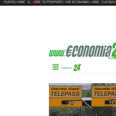
PUNTO
24
ORE
IL
24
ORE
TUTTOSPORT
24
ORE
ECONOMIA
24
ORE
CUCINA
2
Toggle navigation