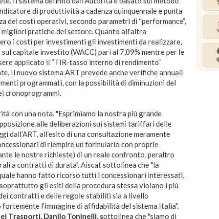
e. Il sistema definito dall’Autorità è basato sul metodo
'indicatore di produttività a cadenza quinquennale e punta
nza dei costi operativi, secondo parametri di “performance”,
migliori pratiche del settore. Quanto all'altra
o i costi per investimenti gli investimenti da realizzare,
sul capitale investito (WACC) pari al 7,09% mentre per le
sere applicato il “TIR-tasso interno di rendimento”
nte. Il nuovo sistema ART prevede anche verifiche annuali
imenti programmati, con la possibilità di diminuzioni del
dei cronoprogrammi.
rità con una nota. "Esprimiamo la nostra più grande
posizione alle deliberazioni sui sistemi tariffari delle
gi dall’ART, all’esito di una consultazione meramente
concessionari di riempire un formulario con proprie
nte le nostre richieste) di un reale confronto, peraltro
li a contratti di durata". Aiscat sottolinea che "la
uale hanno fatto ricorso tutti i concessionari interessati,
e soprattutto gli esiti della procedura stessa vìolano i più
dei contratti e delle regole stabiliti sia a livello
ortemente l’immagine di affidabilità del sistema Italia".
ei Trasporti, Danilo Toninelli, s
ottolinea che "siamo di