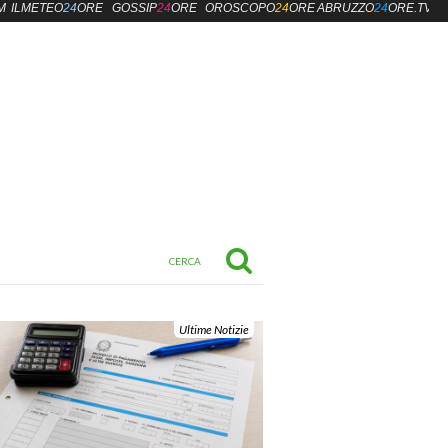
M
ILMETEO
24
ORE
GOSSIP
24
ORE
OROSCOPO
24
ORE
ABRUZZO
24
ORE.TV
Ultime Notizie