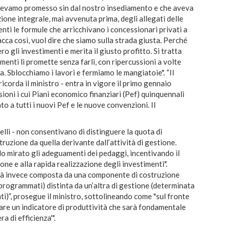
 avevamo promesso sin dal nostro insediamento e che aveva
zione integrale, mai avvenuta prima, degli allegati delle
nti le formule che arricchivano i concessionari privati a
acca così, vuol dire che siamo sulla strada giusta. Perché
ro gli investimenti e merita il giusto profitto. Si tratta
imenti li promette senza farli, con ripercussioni a volte
a. Sblocchiamo i lavori e fermiamo le mangiatoie". “Il
corda il ministro - entra in vigore il primo gennaio
ioni i cui Piani economico finanziari (Pef) quinquennali
to a tutti i nuovi Pef e le nuove convenzioni. Il
nelli - non consentivano di distinguere la quota di
truzione da quella derivante dall’attività di gestione.
o mirato gli adeguamenti dei pedaggi, incentivando il
one e alla rapida realizzazione degli investimenti".
 sarà invece composta da una componente di costruzione
 programmati) distinta da un’altra di gestione (determinata
nti)”, prosegue il ministro, sottolineando come "sul fronte
care un indicatore di produttività che sarà fondamentale
a di efficienza'".