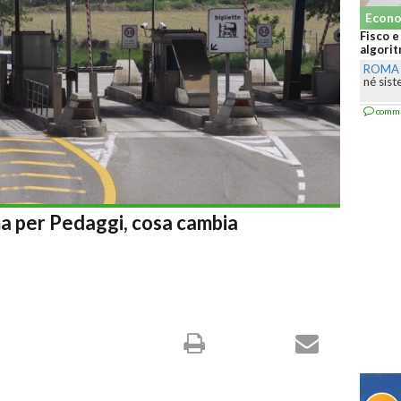
Economia Generale
Fisco e social, l’Agenzia s
algoritmo spia i contribuent
ROMA
-
Il Fisco chiarisce c
né sistemi IA per creare prov
commenta
a per Pedaggi, cosa cambia