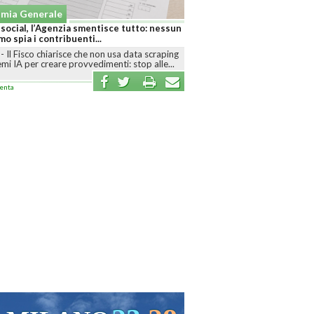
Economia Generale
mentisce tutto: nessun
Acqua minerale come carburante: rincari shock e
i...
rischio scaffali vuoti presto
he non usa data scraping
ROMA
-
Il caro energia e le tensioni internazionali
vedimenti: stop alle...
spingono verso l’alto i costi di produzione e...
commenta