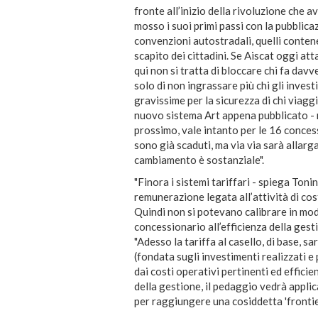
fronte all’inizio della rivoluzione che
mosso i suoi primi passi con la pubblica
convenzioni autostradali, quelli contene
scapito dei cittadini. Se Aiscat oggi att
qui non si tratta di bloccare chi fa davve
solo di non ingrassare più chi gli invest
gravissime per la sicurezza di chi viaggi
nuovo sistema Art appena pubblicato - ri
prossimo, vale intanto per le 16 concess
sono già scaduti, ma via via sarà allarga
cambiamento è sostanziale".
"Finora i sistemi tariffari - spiega Toni
remunerazione legata all’attività di cos
Quindi non si potevano calibrare in mod
concessionario all’efficienza della gesti
"Adesso la tariffa al casello, di base,
(fondata sugli investimenti realizzati e
dai costi operativi pertinenti ed efficie
della gestione, il pedaggio vedrà appli
per raggiungere una cosiddetta 'frontier