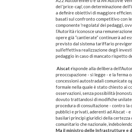
A22 Autobrennero e la A4 Autovie Venet
del 'price-cap', con determinazione dell
a definire obiettivi di maggiore efficie
basati sul confronto competitivo con le 
componente 'regolata' dei pedaggi, ovver
l’Autorità riconosce una remunerazione 
opere già “cantierate” continuerà ad es
previsto dal sistema tariffario previge
sull’effettiva realizzazione degli invest
pedaggio in caso di mancato rispetto 
Aiscat r
isponde alla delibera dell'Auto
preoccupazione - si legge - e la ferma op
concessioni autostradali comunicate og
formale nella quale è stato chiesto ai 
osservazioni, senza possibilità (nonosta
dovuto trattandosi di modifiche unilatera
procedura di consultazione - contro la q
pubblici e privati, aderenti ad Aiscat - 
basilari principi giuridici della certezza 
comunitario che nazionale, indebolendo f
Ma il ministro delle Infrastrutture e d