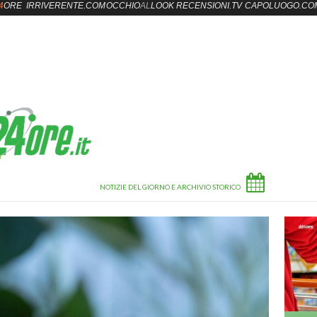
4
ORE
IRRIVERENTE.COM
OCCHIO
AL
LOOK
RECENSIONI.TV
CAPOLUOGO.CO