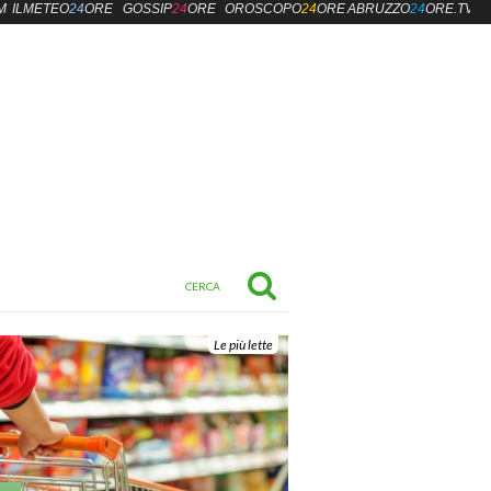
M
ILMETEO
24
ORE
GOSSIP
24
ORE
OROSCOPO
24
ORE
ABRUZZO
24
ORE.TV
Le più lette