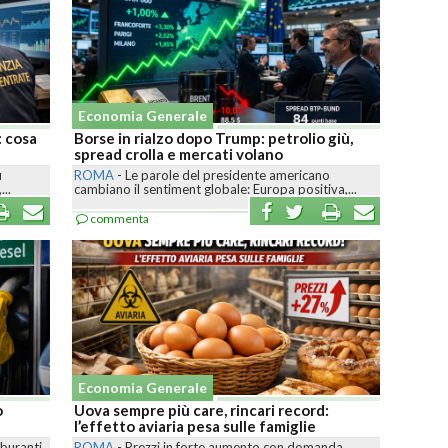
Economia Generale
: cosa
Borse in rialzo dopo Trump: petrolio giù,
spread crolla e mercati volano
ù
ROMA
-
Le parole del presidente americano
..
cambiano il sentiment globale: Europa positiva,...
commenta
Economia Generale
o
Uova sempre più care, rincari record:
l’effetto aviaria pesa sulle famiglie
rburanti
ROMA
-
Prezzi in forte aumento con domanda