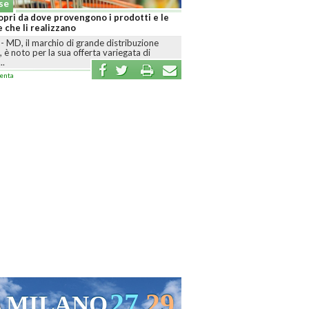
mia Generale
rallenta: crescita frenata e inflazione in
nel 2026
-
Le nuove stime indicano un’economia
namica e prezzi in aumento, mentre il
o...
enta
28
30
VENEZIA