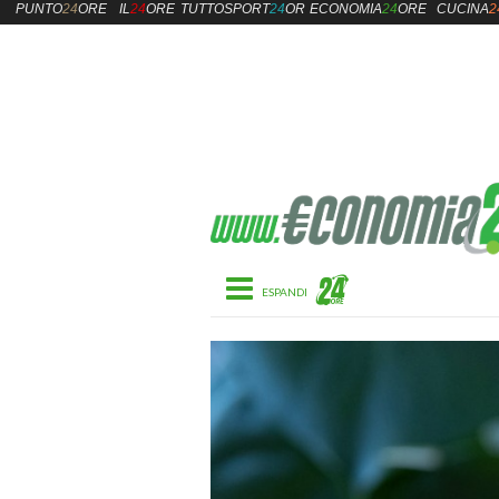
PUNTO
24
ORE
IL
24
ORE
TUTTOSPORT
24
ORE
ECONOMIA
24
ORE
CUCINA
2
Toggle navigation