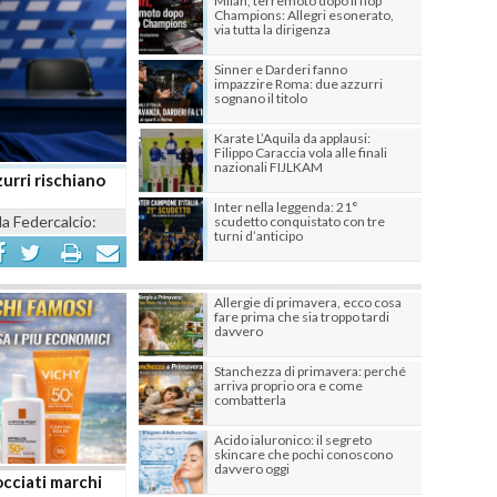
Milan, terremoto dopo il flop
Champions: Allegri esonerato,
via tutta la dirigenza
Sinner e Darderi fanno
impazzire Roma: due azzurri
sognano il titolo
Karate L’Aquila da applausi:
Filippo Caraccia vola alle finali
nazionali FIJLKAM
zurri rischiano
Inter nella leggenda: 21°
la Federcalcio:
scudetto conquistato con tre
turni d’anticipo
Allergie di primavera, ecco cosa
fare prima che sia troppo tardi
davvero
Stanchezza di primavera: perché
arriva proprio ora e come
combatterla
Acido ialuronico: il segreto
skincare che pochi conoscono
davvero oggi
occiati marchi