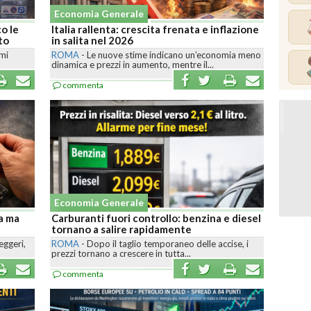
Economia Generale
o le
Italia rallenta: crescita frenata e inflazione
to
in salita nel 2026
umi
ROMA
-
Le nuove stime indicano un’economia meno
dinamica e prezzi in aumento, mentre il...
commenta
Economia Generale
ia ma
Carburanti fuori controllo: benzina e diesel
tornano a salire rapidamente
eggeri,
ROMA
-
Dopo il taglio temporaneo delle accise, i
prezzi tornano a crescere in tutta...
commenta