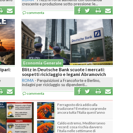
crescente e produzione sotto pressione: le...
commenta
Economia Generale
ipari:
Blitz in Deutsche Bank scuote i mercati:
sospetti riciclaggio e legami Abramovich
e
ROMA
-
Perquisizioni a Francoforte e Berlino,
indagini per riciclaggio su dipendenti...
commenta
Ferragosto dirà addio alla
tradizione? Il meteo sorprende
ancora tutta l'Italia quest'anno
Caldo estremo, Mediterraneo
record: cosa rischia davvero
l’Italia nelle settimane di