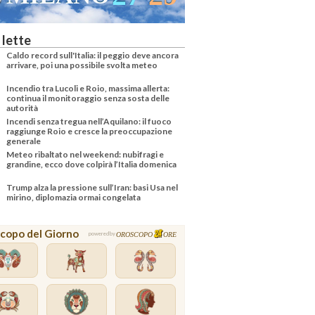
 lette
Caldo record sull'Italia: il peggio deve ancora
arrivare, poi una possibile svolta meteo
Incendio tra Lucoli e Roio, massima allerta:
continua il monitoraggio senza sosta delle
autorità
Incendi senza tregua nell’Aquilano: il fuoco
raggiunge Roio e cresce la preoccupazione
generale
Meteo ribaltato nel weekend: nubifragi e
grandine, ecco dove colpirà l’Italia domenica
Trump alza la pressione sull’Iran: basi Usa nel
mirino, diplomazia ormai congelata
copo del Giorno
OROSCOPO
ORE
powered by