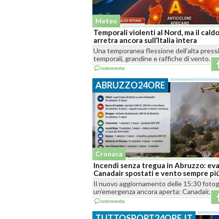
Meteo
Temporali violenti al Nord, ma il cald
arretra ancora sull’Italia intera
Una temporanea flessione dell’alta press
temporali, grandine e raffiche di vento...
commenta
ABRUZZO24ORE
Cronaca
Incendi senza tregua in Abruzzo: ev
Canadair spostati e vento sempre pi
Il nuovo aggiornamento delle 15:30 fotog
un'emergenza ancora aperta: Canadair, elic
commenta
TUTTOSPORT24ORE.IT