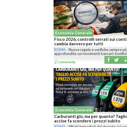
Economia Generale
Fisco 2026, controlli serrati sui conti
cambia davvero per tutti
ROMA
-
Nuove regole e verifiche sempre pi
approfondite sui movimenti bancari: bonifici,.
commenta
Economia Generale
Carburanti giù, ma per quanto? Tagli
accise fa scendere i prezzi subito
ROMA
-
Effetti immediati del decreto sui ca