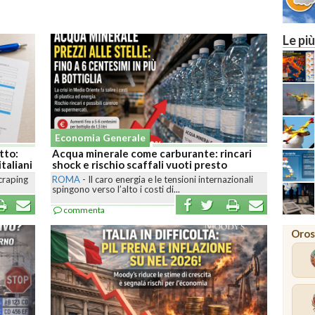
Le più
Economia Generale
tto:
Acqua minerale come carburante: rincari
taliani
shock e rischio scaffali vuoti presto
scraping
ROMA
-
Il caro energia e le tensioni internazionali
spingono verso l’alto i costi di...
commenta
Oros