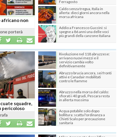
Ferragosto
Caldo senza tregua, Italia in
allerta: dieci giorni ancora nella
morsa africana
o africano non
Addio a Francesco Guccini: si
ione porterà
spegne a 86 anni una delle voci
più grandi della canzone italiana
Rivoluzione nel 118 abruzzese:
arrivano nuovi mezzi e il
servizio cambia volto
definitivamente
Abruzzo brucia ancora, sei fronti
attivi e Canadair mobilitati
contro le fiamme
Abruzzo nella morsa del caldo:
sfiorati i 40 gradi, Pescara resta
in allerta massima
acuate squadre,
ù pericoloso
Acqua potabile solo dopo
rafa
bollitura: scatta l'ordinanza a
Chieti Scalo per precauzione
otteri,...
sanitaria