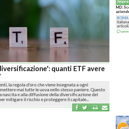
Econo
Italia 
salita 
ROMA
meno di
conflitt
comm
 diversificazione': quanti ETF avere
?
ti, la regola d'oro che viene insegnata a ogni
 mettere mai tutte le uova nello stesso paniere. Questo
nascita e alla diffusione della diversificazione del
r mitigare il rischio e proteggere il capitale...