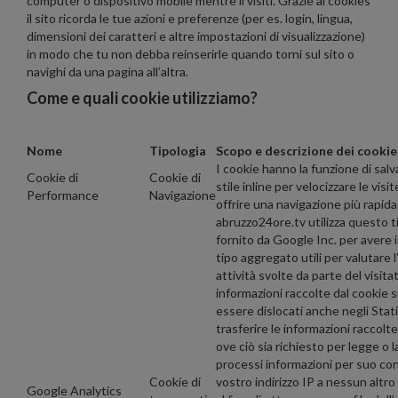
computer o dispositivo mobile mentre li visiti. Grazie ai cookies
il sito ricorda le tue azioni e preferenze (per es. login, lingua,
dimensioni dei caratteri e altre impostazioni di visualizzazione)
in modo che tu non debba reinserirle quando torni sul sito o
navighi da una pagina all’altra.
Come e quali cookie utilizziamo?
Nome
Tipologia
Scopo e descrizione dei cookie
I cookie hanno la funzione di salva
Cookie di
Cookie di
stile inline per velocizzare le vis
Performance
Navigazione
offrire una navigazione più rapid
abruzzo24ore.tv utilizza questo ti
fornito da Google Inc. per avere i
tipo aggregato utili per valutare l
attività svolte da parte del visit
informazioni raccolte dal cookie
essere dislocati anche negli Stati 
trasferire le informazioni raccolte
ove ciò sia richiesto per legge o 
processi informazioni per suo co
Cookie di
vostro indirizzo IP a nessun alt
Google Analytics