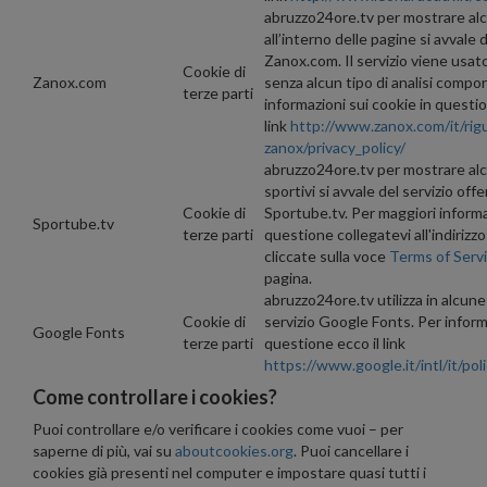
abruzzo24ore.tv per mostrare al
all’interno delle pagine si avvale d
Zanox.com. Il servizio viene usa
Cookie di
Zanox.com
senza alcun tipo di analisi compo
terze parti
informazioni sui cookie in questio
link
http://www.zanox.com/it/rig
zanox/privacy_policy/
abruzzo24ore.tv per mostrare alcu
sportivi si avvale del servizio offe
Cookie di
Sportube.tv. Per maggiori informa
Sportube.tv
terze parti
questione collegatevi all'indirizz
cliccate sulla voce
Terms of Serv
pagina.
abruzzo24ore.tv utilizza in alcune 
Cookie di
servizio Google Fonts. Per inform
Google Fonts
terze parti
questione ecco il link
https://www.google.it/intl/it/poli
Come controllare i cookies?
Puoi controllare e/o verificare i cookies come vuoi – per
saperne di più, vai su
aboutcookies.org
. Puoi cancellare i
cookies già presenti nel computer e impostare quasi tutti i