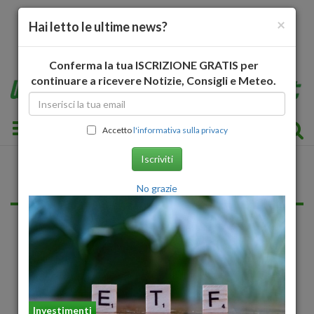
×
Hai letto le ultime news?
Conferma la tua ISCRIZIONE GRATIS per
continuare a ricevere Notizie, Consigli e Meteo.
Toggle navigation
Accetto
l'informativa sulla privacy
Iscriviti
Privacy e Cookies
No grazie
Preferenze selezionate per i cookie
Alcune fotografie potrebbero essere prese dalla rete
considerandole di dominio pubblico. I legittimi proprietari,
contrari alla pubblicazione, possono contattare la
Redazione.
Investimenti