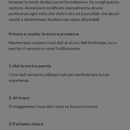
browser in modo da bloccarne l’installazione. Se scegli questa
opzione, dovrai però modificare manualmente alcune
preferenze ogni volta che visiti il sito ed è possibile che alcuni
servizi o determinate funzioni non siano disponibili.
Privacy e cookie: le nostre promesse
Manterremo sempre i tuoi dati al sicuro. Nel frattempo, ecco
perché ci servono e come li utilizzeremo.
1. Hai la nostra parola
I tuoi dati verranno utilizzati solo per perfezionare la tua
esperienza.
2. Al sicuro
Proteggeremo i tuoi dati come se fossero i nostri.
3. Parliamo chiaro