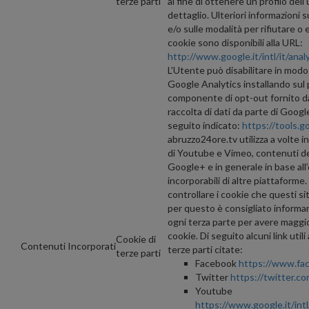
terze parti
al fine di ottenere un profilo del
dettaglio. Ulteriori informazioni s
e/o sulle modalità per rifiutare o 
cookie sono disponibili alla URL:
http://www.google.it/intl/it/anal
L’Utente può disabilitare in modo 
Google Analytics installando sul 
componente di opt-out fornito da 
raccolta di dati da parte di Google 
seguito indicato:
https://tools.
abruzzo24ore.tv utilizza a volte
di Youtube e Vimeo, contenuti de
Google+ e in generale in base al
incorporabili di altre piattaform
controllare i cookie che questi sit
per questo è consigliato informa
ogni terza parte per avere maggio
cookie. Di seguito alcuni link utili
Cookie di
Contenuti Incorporati
terze parti citate:
terze parti
Facebook
https://www.fa
Twitter
https://twitter.c
Youtube
https://www.google.it/intl/