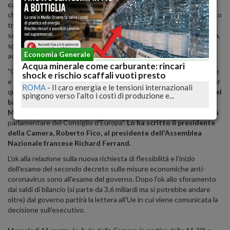
causa del Coronavirus.
"Per causa di forza maggiore, ho deciso
che non vi sono le condizioni di sicurezza necessarie per il consueto
trasferimento del Parlamento europeo a Strasburgo per la
sessione plenaria", fa sapere il presidente David Sassoli in una nota,
spiegando di aver preso la decisione dopo aver ricevuto "un
Economia Generale
accurato rapporto da parte del Servizio Medico del Parlamento".
Acqua minerale come carburante: rincari
"Gentile Presidente, desidero manifestarLe, a nome mio personale
shock e rischio scaffali vuoti presto
e dell'intera Camera dei deputati, il mio più profondo sconcerto per
ROMA
-
Il caro energia e le tensioni internazionali
quanto accaduto in data odierna a Parigi, a seguito della
revoca del
spingono verso l’alto i costi di produzione e...
badge di accesso all'Assemblea nazionale del deputato Alvise
Maniero
, presidente della delegazione italiana presso l'Assemblea
parlamentare del Consiglio d'Europa".
Lo ha scritto il presidente
della Camera, Roberto Fico, al presidente dell'Assemblea
Nazionale francese Richard Ferrand.
L'ok alla relazione sulla nuova richiesta di flessibilità e l'inizio
dell'esame del secondo decreto sulle misure economiche anti-
coronavirus sono all'esame del governo. Dopo l'ok allo sforamento
dai saldi di bilancio (si parte da 3,6 miliardi ma si potrebbe andare
oltre) dal governo partirà la lettera all'Ue in cui viene comunicata la
decisione sull'esecutivo.