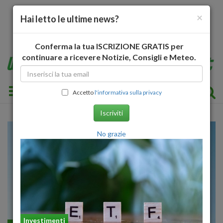
×
Hai letto le ultime news?
Conferma la tua ISCRIZIONE GRATIS per
continuare a ricevere Notizie, Consigli e Meteo.
Toggle navigation
Accetto
l'informativa sulla privacy
Iscriviti
No grazie
Investimenti