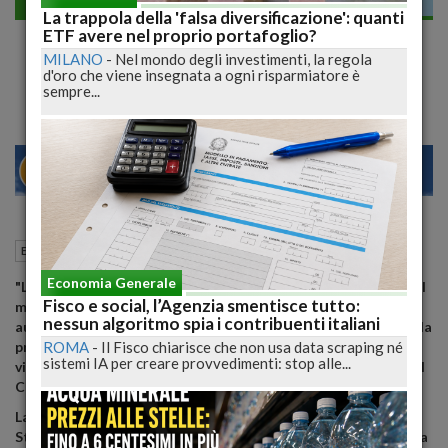
Economia generale
La trappola della 'falsa diversificazione': quanti
Gualtieri scrive all'Ue, la previsione di
ETF avere nel proprio portafoglio?
MILANO
-
Nel mondo degli investimenti, la regola
deficit per il 2020 salirà al 2,5% del Pil
d'oro che viene insegnata a ogni risparmiatore è
sempre...
28
30
MILANO
06 Marzo 2020
09:38
Economia generale
Roma (RM)
Economia Generale
"La previsione di deficit per il 2020 salirà al 2,5% del Pil". Così il
Fisco e social, l’Agenzia smentisce tutto:
ministro dell'Economia, Roberto Gualtieri, richiede alle
nessun algoritmo spia i contribuenti italiani
autorità europee un maggior deficit di 0,3 punti percentuali - la
ROMA
-
Il Fisco chiarisce che non usa data scraping né
previsione precedente era 2,2% - attraverso una lettera al
sistemi IA per creare provvedimenti: stop alle...
vicepresidente della Commissione Ue Valdis Dombrovskis e al
Commissario Ue agli Affari economici Paolo Gentiloni.
La prossima sessione plenaria del Parlamento Ue, prevista a
Strasburgo la prossima settimana, si terrà invece a Bruxelles a