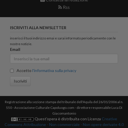
Rss
ISCRIVITI ALLA NEWSLETTER
inserisci il tuoi indirizzo emai e sarai informato periodicamente con le
nostre notizie.
Email
Accetto
l'informativa sulla privacy
Iscriviti
Registrazione alla sezione stampa del tribunale dell'Aquila del 26/01/2006 al n.
550 - Associazione Culturale Capoluogo.com - direttore responsabile Luca Di
Giacomantonio
Quest'opera è distribuita con Licenza
Creative
Commons Attribuzione - Non commerciale - Non opere derivate 4.0