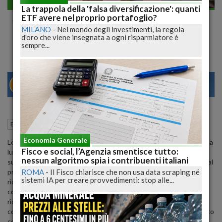
Economia generale
La trappola della 'falsa diversificazione': quanti
Scattato da oggi l'obbligo dello scontrino
ETF avere nel proprio portafoglio?
MILANO
-
Nel mondo degli investimenti, la regola
elettronico
d'oro che viene insegnata a ogni risparmiatore è
sempre...
29
31
MILANO
02 Gennaio 2020
09:40
Economia generale
Roma (RM)
Economia Generale
Lo scontrino elettronico diventa oggi un obbligo per tutti. Partito a
Fisco e social, l’Agenzia smentisce tutto:
luglio 2019 per chi nel 2018 aveva realizzato un volume d'affari
nessun algoritmo spia i contribuenti italiani
superiore a 400.000 euro, il corrispettivo elettronico si estende dal
ROMA
-
Il Fisco chiarisce che non usa data scraping né
primo gennaio 2020 a tutti gli operatori economici che emettono
sistemi IA per creare provvedimenti: stop alle...
ricevute fiscali, commercianti, artigiani, alberghi o ristoranti. Per il
consumatore cambia poco: al momento del pagamento non
riceverà più uno scontrino o una ricevuta ma un documento
commerciale, privo di valore fiscale ma che potrà essere conservato
come garanzia del bene o del servizio pagato, oltre che per un