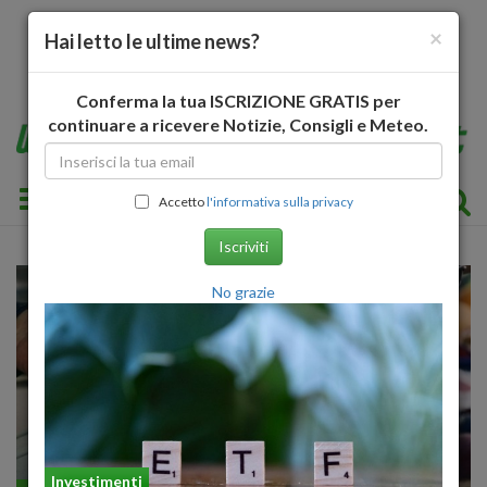
×
Hai letto le ultime news?
Conferma la tua ISCRIZIONE GRATIS per
continuare a ricevere Notizie, Consigli e Meteo.
Toggle navigation
Accetto
l'informativa sulla privacy
Iscriviti
No grazie
Investimenti