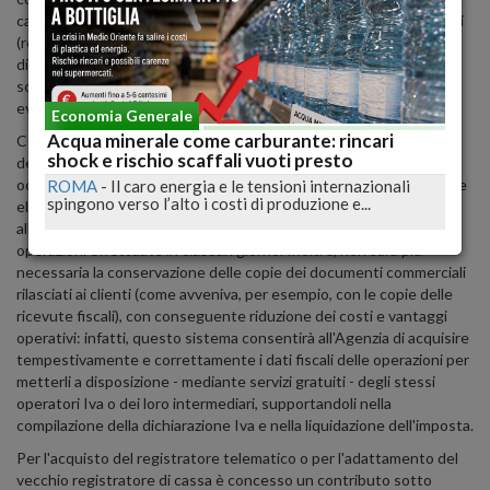
cambio merce. Da luglio però, grazie ai nuovi registratori telematici
(registratori di cassa in grado di connettersi a internet) a
disposizione in ogni negozio, si potrà partecipare alla lotteria degli
scontrini, considerata dal governo una nuova possibile arma anti-
evasione.
Economia Generale
Acqua minerale come carburante: rincari
Con l'introduzione dei corrispettivi elettronici, spiega l'Agenzia
shock e rischio scaffali vuoti presto
delle Entrate in un approfondimento dedicato alla novità, non
occorrerà più tenere il registro dei corrispettivi. La memorizzazione
ROMA
-
Il caro energia e le tensioni internazionali
spingono verso l’alto i costi di produzione e...
elettronica e la trasmissione telematica dei dati direttamente
all'Agenzia sostituiscono infatti gli obblighi di registrazione delle
operazioni effettuate in ciascun giorno. Inoltre, non sarà più
necessaria la conservazione delle copie dei documenti commerciali
rilasciati ai clienti (come avveniva, per esempio, con le copie delle
ricevute fiscali), con conseguente riduzione dei costi e vantaggi
operativi: infatti, questo sistema consentirà all'Agenzia di acquisire
tempestivamente e correttamente i dati fiscali delle operazioni per
metterli a disposizione - mediante servizi gratuiti - degli stessi
operatori Iva o dei loro intermediari, supportandoli nella
compilazione della dichiarazione Iva e nella liquidazione dell'imposta.
Per l'acquisto del registratore telematico o per l'adattamento del
vecchio registratore di cassa è concesso un contributo sotto