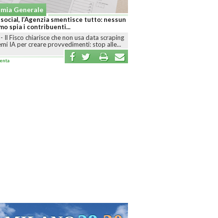
mia Generale
 social, l’Agenzia smentisce tutto: nessun
mo spia i contribuenti...
-
Il Fisco chiarisce che non usa data scraping
emi IA per creare provvedimenti: stop alle...
enta