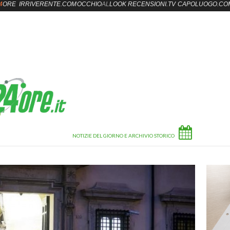
4
ORE
IRRIVERENTE.COM
OCCHIO
AL
LOOK
RECENSIONI.TV
CAPOLUOGO.CO