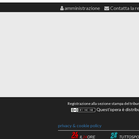
amministrazione
Contatta la r
Registrazione alla sezione stampa del tribu
Quest'opera è distribu
privacy & cookie policy
IL
24
ORE
TUTTOSPO