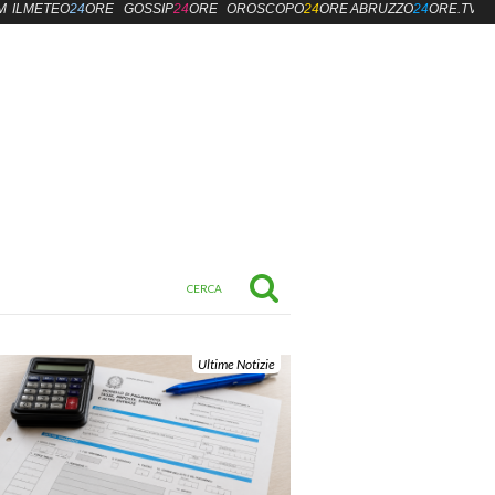
M
ILMETEO
24
ORE
GOSSIP
24
ORE
OROSCOPO
24
ORE
ABRUZZO
24
ORE.TV
Ultime Notizie