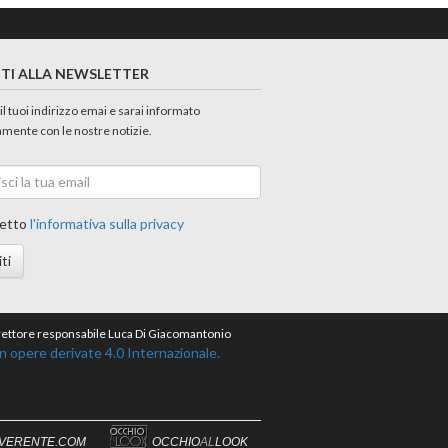
ITI ALLA NEWSLETTER
 il tuoi indirizzo emai e sarai informato
amente con le nostre notizie.
etto
l'informativa sulla privacy
iti
direttore responsabile Luca Di Giacomantonio
opere derivate 4.0 Internazionale.
IVERENTE.COM
OCCHIO
AL
LOOK