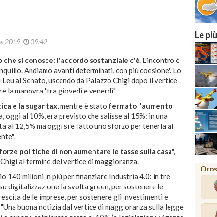
Le più
re 2019
09:42
 che si conosce: l'accordo sostanziale c'è
. L'incontro è
quillo. Andiamo avanti determinati, con più coesione". Lo
 Leu al Senato, uscendo da Palazzo Chigi dopo il vertice
re la manovra "tra giovedì e venerdì".
tica e la sugar tax
, mentre è stato
fermato l'aumento
a, oggi al 10%, era previsto che salisse al 15%: in una
a al 12,5% ma oggi si è fatto uno sforzo per tenerla al
nte".
e forze politiche di non aumentare le tasse sulla casa
",
Chigi al termine del vertice di maggioranza.
Oros
o 140 milioni in più per finanziare Industria 4.0: in tre
 su digitalizzazione la svolta green, per sostenere le
crescita delle imprese, per sostenere gli investimenti e
li. "Una buona notizia dal vertice di maggioranza sulla legge
tti a canone calmierato resta al 10% (a legislazione vigente