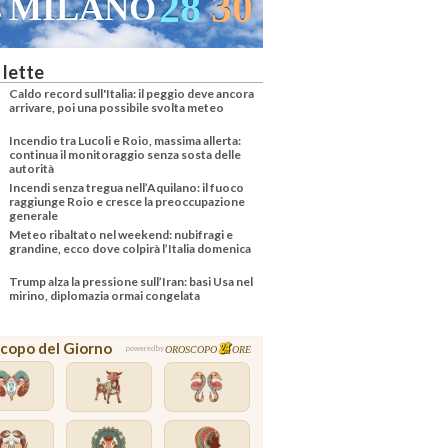
28
30
MILANO
 lette
Caldo record sull'Italia: il peggio deve ancora
arrivare, poi una possibile svolta meteo
Incendio tra Lucoli e Roio, massima allerta:
continua il monitoraggio senza sosta delle
autorità
Incendi senza tregua nell’Aquilano: il fuoco
raggiunge Roio e cresce la preoccupazione
generale
Meteo ribaltato nel weekend: nubifragi e
grandine, ecco dove colpirà l’Italia domenica
Trump alza la pressione sull’Iran: basi Usa nel
mirino, diplomazia ormai congelata
copo del Giorno
OROSCOPO
ORE
powered by