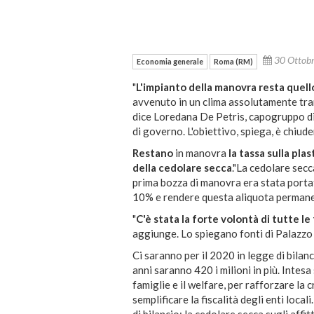
30 Ottob
Economia generale
Roma (RM)
"
L'impianto della manovra resta quello
avvenuto in un clima assolutamente tran
dice Loredana De Petris, capogruppo di
di governo. L'obiettivo, spiega, è chiude
Restano
in manovra
la tassa sulla plas
della cedolare secca
."La cedolare secc
prima bozza di manovra era stata portat
10% e rendere questa aliquota permane
"
C'è stata la forte volontà di tutte l
aggiunge. Lo spiegano fonti di Palazzo 
Ci saranno per il 2020 in legge di bilanci
anni saranno 420 i milioni in più. Intesa
famiglie e il welfare, per rafforzare la 
semplificare la fiscalità degli enti loca
di bilancio: la cedolare secca sugli affi