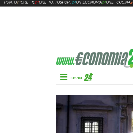
PUNTO
24
ORE
IL
24
ORE
TUTTOSPORT
24
ORE
ECONOMIA
24
ORE
CUCINA
2
Toggle navigation