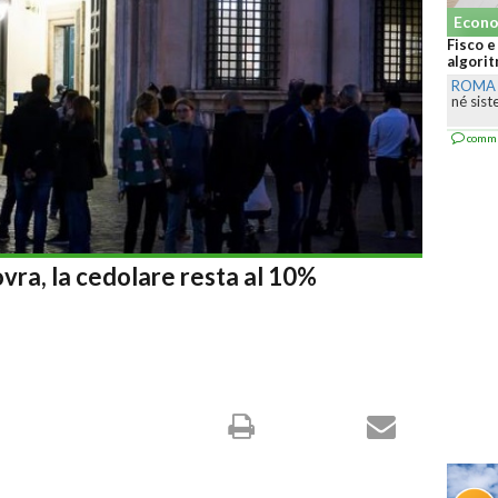
Econo
Fisco e
algorit
ROMA
né sist
comm
vra, la cedolare resta al 10%