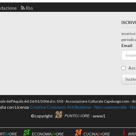
edazione
Rss
ISCRIV
inserisci
periodic
Email
Acc
Iscriv
nale dell'Aquila del 26/01/2006 al n. 550 - Associazione Culturale Capoluogo.com - 
ita con Licenza
Creative Commons Attribuzione - Non commerciale - Non 
©copyright
- www1
PUNTO
24
ORE
RT
24
ORE
ECONOMIA
24
ORE
CUCINA
24
ORE
IRR