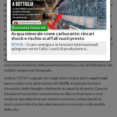
Nonostante questa crescita, l'
incertezza geopolitica
e le tensioni
internazionali continuano a influenzare negativamente l'economia
nazionale, contribuendo a un clima di instabilità.
L'ISTAT sottolinea
come questi fattori esterni stiano incidendo sulla fiducia dei
consumatori e degli investitori, rallentando ulteriormente la ripresa
Economia Generale
economica
.
Acqua minerale come carburante: rincari
shock e rischio scaffali vuoti presto
Parallelamente, il rapporto evidenzia un preoccupante aumento del
rischio di povertà o esclusione sociale
, che nel 2024 ha coinvolto
ROMA
-
Il caro energia e le tensioni internazionali
spingono verso l’alto i costi di produzione e...
il
23,1%
della popolazione italiana, in crescita rispetto al
22,8%
dell'anno precedente.
Questo dato riflette le difficoltà
economiche che molte famiglie stanno affrontando, con una
crescente incidenza della povertà lavorativa e una distribuzione del
reddito sempre più diseguale.
Inoltre, l'ISTAT segnala che negli ultimi cinque anni i
salari reali
hanno subito una diminuzione del
10,5%
, erodendo il potere
d'acquisto delle famiglie e limitando la capacità di spesa.
Questa
situazione ha portato una persona su dieci a rinunciare a cure
mediche specialistiche per motivi economici, evidenziando le
ripercussioni dirette del rallentamento economico sulla qualità
della vita.