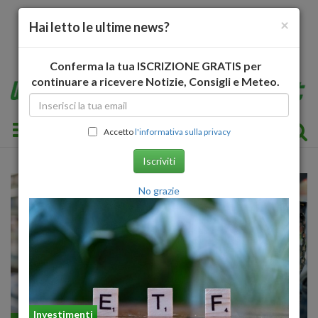
×
Hai letto le ultime news?
Conferma la tua ISCRIZIONE GRATIS per
continuare a ricevere Notizie, Consigli e Meteo.
Toggle navigation
Accetto
l'informativa sulla privacy
Iscriviti
No grazie
Investimenti