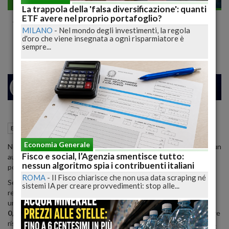
Economia generale
La trappola della 'falsa diversificazione': quanti
Allarme ISTAT: PIL rallenta, povertà in
ETF avere nel proprio portafoglio?
MILANO
-
Nel mondo degli investimenti, la regola
crescita nel 2025
d'oro che viene insegnata a ogni risparmiatore è
sempre...
24
26
MILANO
21 Maggio 2025
11:43
Economia generale
Roma (RM)
Economia Generale
Nel 2025, l'economia italiana mostra segnali di rallentamento con un
Fisco e social, l’Agenzia smentisce tutto:
aumento del rischio di povertà, coinvolgendo oltre il 23% della
nessun algoritmo spia i contribuenti italiani
popolazione.
ROMA
-
Il Fisco chiarisce che non usa data scraping né
Secondo il recente rapporto dell'
ISTAT
, l'
economia italiana
ha
sistemi IA per creare provvedimenti: stop alle...
registrato una crescita modesta nel primo trimestre del 2025, con
un incremento del
0,3%
rispetto al trimestre precedente e dello
0,6%
su base annua.
Questi dati indicano una performance migliore
rispetto a
Francia
e
Germania
, ma inferiore a quella della
Spagna.