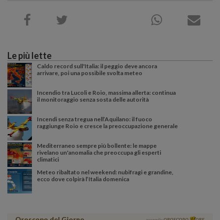
Le più lette
Caldo record sull'Italia: il peggio deve ancora
arrivare, poi una possibile svolta meteo
Incendio tra Lucoli e Roio, massima allerta: continua
il monitoraggio senza sosta delle autorità
Incendi senza tregua nell’Aquilano: il fuoco
raggiunge Roio e cresce la preoccupazione generale
Mediterraneo sempre più bollente: le mappe
rivelano un'anomalia che preoccupa gli esperti
climatici
Meteo ribaltato nel weekend: nubifragi e grandine,
ecco dove colpirà l’Italia domenica
Oroscopo del Giorno
powered by
OROSCOPO
ORE