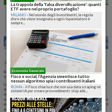
Economia generale
La trappola della 'falsa diversificazione': quanti
Bollette gas e luce tariffe in ribasso nel
ETF avere nel proprio portafoglio?
MILANO
-
Nel mondo degli investimenti, la regola
mese di aprile
d'oro che viene insegnata a ogni risparmiatore è
sempre...
20
26
MILANO
26 Marzo 2020
19:11
Economia generale
Roma (RM)
Economia Generale
Bollette dell'elettricità e del gas in forte ribasso nel secondo
Fisco e social, l’Agenzia smentisce tutto:
trimestre 2020.
nessun algoritmo spia i contribuenti italiani
Lo annuncia l'Arera, spiegando che "le perduranti basse quotazioni
ROMA
-
Il Fisco chiarisce che non usa data scraping né
delle materie prime nei mercati all'ingrosso, legate ad una decisa
sistemi IA per creare provvedimenti: stop alle...
riduzione dei consumi anche a causa dell'emergenza COVID-19, e
una sostanziale stabilità nel fabbisogno degli oneri generali portano
infatti ad una riduzione del -18,3% per l'elettricità e del -13,5% per il
gas per la famiglia tipo1 in tutela".