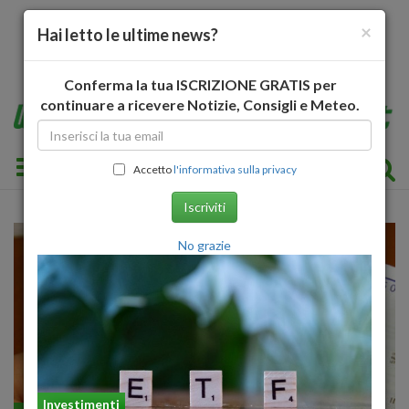
×
Hai letto le ultime news?
Conferma la tua ISCRIZIONE GRATIS per
continuare a ricevere Notizie, Consigli e Meteo.
Toggle navigation
Accetto
l'informativa sulla privacy
Iscriviti
No grazie
Investimenti