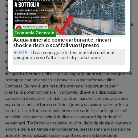
richiedente disponga di un contratto di lavoro a tempo
indeterminato oppure sia un pensionato. Per valutare questa
opportunità che consente di ottenere liquidità per realizzare
qualsiasi progetto, ci si può rivolgere a Compass Quinto. Si tratta di
una rete agenziale targata Compass, nata per gestire questo
Economia Generale
genere di prodotto creditizio allo scopo di consentire alla clientela
Acqua minerale come carburante: rincari
di accedere agli importi necessari per ogni esigenza.
shock e rischio scaffali vuoti presto
I vantaggi di Compass Quinto
ROMA
-
Il caro energia e le tensioni internazionali
spingono verso l’alto i costi di produzione e...
Il sito CompassQuinto.it
dispone di tutte le informazioni
necessarie per scoprire come richiedere ed ottenere la cessione
del quinto. Permette di fissare un appuntamento in sede oppure di
interagire con un esperto attraverso la piattaforma online.
Compass Quinto è una rete che prevede l'opportunità per il
cliente, di poter combinare il vantaggio di avere a disposizione
consulenti dedicati e l'affidabilità di un marchio che vanta grande
esperienza nel settore creditizio. Questa soluzione viene offerta
su tutto il territorio nazionale presso le varie filiali nelle quali sarà
possibile valutare soluzioni dedicate a lavoratori dipendenti e
pensionati. Tra l'atto i consulenti, in virtù della tipologia di datore di
lavoro e delle esigenze del richiedente, metteranno a disposizione
prodotti personalizzati sia per quanto concerne la gestione