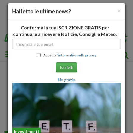
×
Hai letto le ultime news?
Conferma la tua ISCRIZIONE GRATIS per
continuare a ricevere Notizie, Consigli e Meteo.
Toggle navigation
Accetto
l'informativa sulla privacy
Iscriviti
No grazie
Investimenti