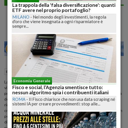
Economia generale
La trappola della 'falsa diversificazione': quanti
Compass Quinto: qual è l'iter per richiedere
ETF avere nel proprio portafoglio?
MILANO
-
Nel mondo degli investimenti, la regola
il prestito con cessione del quinto?
d'oro che viene insegnata a ogni risparmiatore è
sempre...
20
26
MILANO
22 Novembre 2020
11:27
Economia generale
Milano (MI)
Economia Generale
La Cessione del Quinto è una particolare tipologia di prestito che
Fisco e social, l’Agenzia smentisce tutto:
viene concessa esclusivamente a lavoratori dipendenti statali e
nessun algoritmo spia i contribuenti italiani
privati oppure a pensionati. Questo vincolo è diretta conseguenza
ROMA
-
Il Fisco chiarisce che non usa data scraping né
del meccanismo che regola la cessione del quinto. In particolare il
sistemi IA per creare provvedimenti: stop alle...
richiedente può rivolgersi ad una società operante nel settore
creditizio per ottenere questa tipologia di prestito che prevede un
periodo di ammortamento nel quale ogni singola rata potrà essere
di importo massimo pari al 20% dello stipendio oppure della
pensione percepita. In funzione di ciò è necessario che il