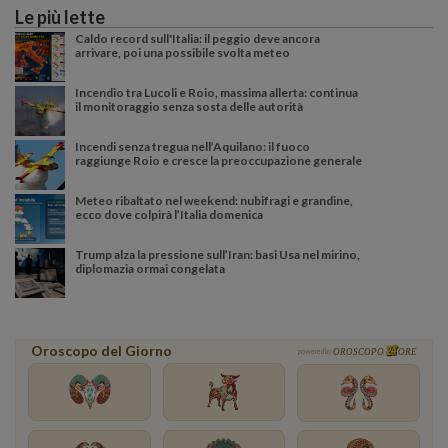
Le più lette
Caldo record sull'Italia: il peggio deve ancora
arrivare, poi una possibile svolta meteo
Incendio tra Lucoli e Roio, massima allerta: continua
il monitoraggio senza sosta delle autorità
Incendi senza tregua nell’Aquilano: il fuoco
raggiunge Roio e cresce la preoccupazione generale
Meteo ribaltato nel weekend: nubifragi e grandine,
ecco dove colpirà l’Italia domenica
Trump alza la pressione sull’Iran: basi Usa nel mirino,
diplomazia ormai congelata
Oroscopo del Giorno
powered by
OROSCOPO
ORE