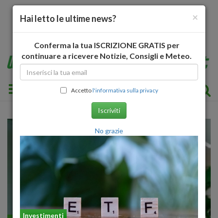
×
Hai letto le ultime news?
Conferma la tua ISCRIZIONE GRATIS per
continuare a ricevere Notizie, Consigli e Meteo.
Toggle navigation
Accetto
l'informativa sulla privacy
Iscriviti
No grazie
Investimenti