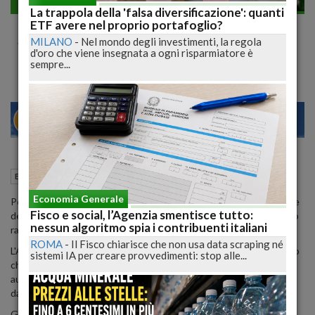
Economia generale
La trappola della 'falsa diversificazione': quanti
Coronavirus, Abi-Consumatori Sospensione
ETF avere nel proprio portafoglio?
MILANO
-
Nel mondo degli investimenti, la regola
fino a 12 mesi quota capitale mutui
d'oro che viene insegnata a ogni risparmiatore è
sempre...
23
28
MILANO
22 Aprile 2020
10:59
Economia generale
Roma (RM)
Economia Generale
Possibilità di sospendere fino a 12 mesi la quota capitale delle rate
Fisco e social, l’Agenzia smentisce tutto:
dei mutui garantiti da immobili e degli altri finanziamenti a rimborso
nessun algoritmo spia i contribuenti italiani
rateale.
ROMA
-
Il Fisco chiarisce che non usa data scraping né
L'Abi e le associazioni dei consumatori hanno raggiunto un accordo
sistemi IA per creare provvedimenti: stop alle...
che amplia le misure di sostegno alle famiglie e ai lavoratori
autonomi e liberi professionisti colpite dall'evento epidemiologico
da Covid 19.
Gli ambiti di intervento dell'accordo sono: mutui garantiti da