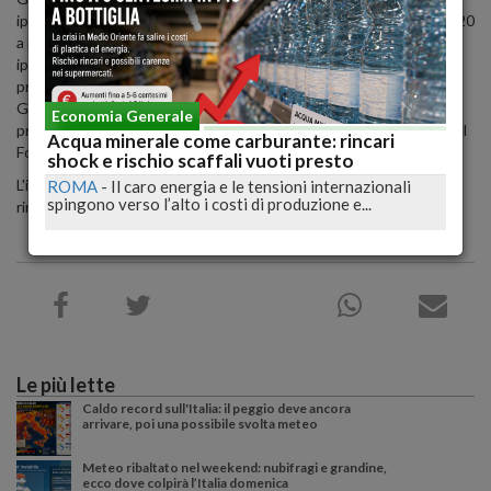
ipoteche su immobili non di lusso erogati prima del 31 gennaio 2020
a persone fisiche per ristrutturazione degli stessi immobili
ipotecati, liquidità o acquisto di immobili non adibiti ad abitazione
principale, che non rientrano nei benefici previsti dal Fondo
Gasparrini o pur essendo connessi all'acquisto dell'abitazione
Economia Generale
principale non presentano le caratteristiche idonee all'accesso del
Acqua minerale come carburante: rincari
Fondo Gasparrini.
shock e rischio scaffali vuoti presto
L'intesa riguarda anche i prestiti non garantiti da garanzia reale a
ROMA
-
Il caro energia e le tensioni internazionali
spingono verso l’alto i costi di produzione e...
rimborso rateale erogati prima del 31 gennaio 2020.
Le più lette
Caldo record sull'Italia: il peggio deve ancora
arrivare, poi una possibile svolta meteo
Meteo ribaltato nel weekend: nubifragi e grandine,
ecco dove colpirà l’Italia domenica