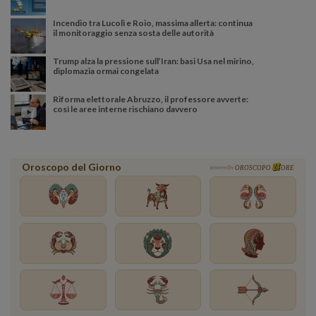
Incendio tra Lucoli e Roio, massima allerta: continua
il monitoraggio senza sosta delle autorità
Trump alza la pressione sull’Iran: basi Usa nel mirino,
diplomazia ormai congelata
Riforma elettorale Abruzzo, il professore avverte:
così le aree interne rischiano davvero
Oroscopo del Giorno
powered by
OROSCOPO
ORE