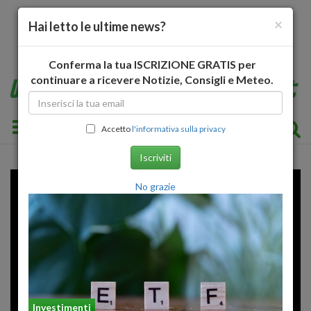
×
Hai letto le ultime news?
Conferma la tua ISCRIZIONE GRATIS per
continuare a ricevere Notizie, Consigli e Meteo.
Toggle navigation
Accetto
l'informativa sulla privacy
Iscriviti
No grazie
Investimenti