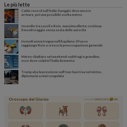
Le più lette
Caldo record sull'Italia: il peggio deve ancora
arrivare, poi una possibile svolta meteo
Incendio tra Lucoli e Roio, massima allerta: continua
il monitoraggio senza sosta delle autorità
Incendi senza tregua nell’Aquilano: il fuoco
raggiunge Roio e cresce la preoccupazione generale
Meteo ribaltato nel weekend: nubifragi e grandine,
ecco dove colpirà l’Italia domenica
Trump alza la pressione sull’Iran: basi Usa nel mirino,
diplomazia ormai congelata
Oroscopo del Giorno
powered by
OROSCOPO
ORE