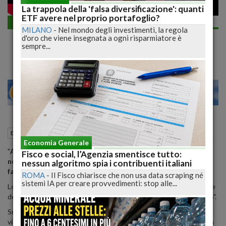
La trappola della 'falsa diversificazione': quanti
ETF avere nel proprio portafoglio?
Economia generale
MILANO
-
Nel mondo degli investimenti, la regola
Coronavirus: Conte, stanziati 25 miliardi
d'oro che viene insegnata a ogni risparmiatore è
sempre...
28
30
MILANO
11 Marzo 2020
10:49
Economia generale
Roma (RM)
Economia Generale
"
Abbiamo stanziato una somma straordinaria 25 miliardi da
Fisco e social, l’Agenzia smentisce tutto:
non utilizzare subito ma sicuramente da poter utilizzare per
nessun algoritmo spia i contribuenti italiani
far fronte a tutte le difficoltà di quest'emergenza
".
ROMA
-
Il Fisco chiarisce che non usa data scraping né
sistemi IA per creare provvedimenti: stop alle...
Lo dice il premier Giuseppe Conte in conferenza stampa al termine
del Cdm. "Sono lieti del clima che si sta definendo a livello europeo".
Sull'ipotesi di misure ulteriori, Conte spiega che "ieri c'è stata una
videoconferenza con i governatori del territorio, è stata anticipata