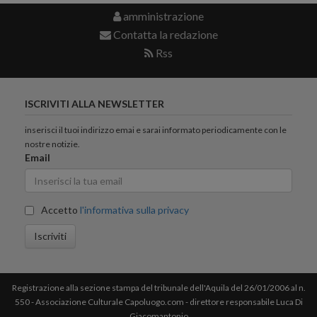
amministrazione
Contatta la redazione
Rss
ISCRIVITI ALLA NEWSLETTER
inserisci il tuoi indirizzo emai e sarai informato periodicamente con le
nostre notizie.
Email
Accetto
l'informativa sulla privacy
Iscriviti
Registrazione alla sezione stampa del tribunale dell'Aquila del 26/01/2006 al n.
550 - Associazione Culturale Capoluogo.com - direttore responsabile Luca Di
Giacomantonio