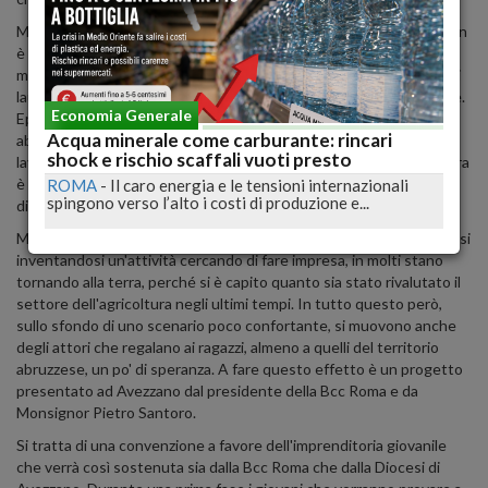
Ma perché il nostro Paese è così ostile verso i giovani? O forse non
è corretto parlare di ostilità quanto di scarsa valorizzazione dei
meriti. Sì perché ad abbandonare l'Italia sono soprattutto i giovani
laureati e che magari hanno anche diversi corsi e master alle spalle.
Economia Generale
Eppure niente da fare, in Italia o sei troppo qualificato o non hai
Acqua minerale come carburante: rincari
abbastanza esperienza, o devi fare lo stagista gratuitamente o
shock e rischio scaffali vuoti presto
lavorare come dipendente ma con partita iva. Insomma, la fregatura
è dietro l'angolo. Meglio andare via quindi, meglio avere un lavoro
ROMA
-
Il caro energia e le tensioni internazionali
spingono verso l’alto i costi di produzione e...
dignitoso, commisurato alle proprie capacità e ai propri studi.
Ma in Italia cosa fa chi resta? In molti stanno cercando di arrangiarsi
inventandosi un'attività cercando di fare impresa, in molti stano
tornando alla terra, perché si è capito quanto sia stato rivalutato il
settore dell'agricoltura negli ultimi tempi. In tutto questo però,
sullo sfondo di uno scenario poco confortante, si muovono anche
degli attori che regalano ai ragazzi, almeno a quelli del territorio
abruzzese, un po' di speranza. A fare questo effetto è un progetto
presentato ad Avezzano dal presidente della Bcc Roma e da
Monsignor Pietro Santoro.
Si tratta di una convenzione a favore dell'imprenditoria giovanile
che verrà così sostenuta sia dalla Bcc Roma che dalla Diocesi di