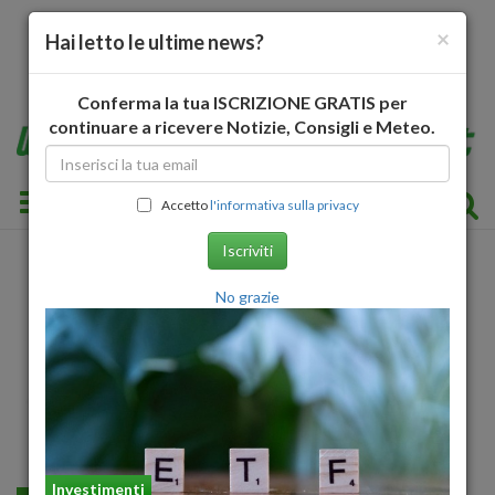
×
Hai letto le ultime news?
Conferma la tua ISCRIZIONE GRATIS per
continuare a ricevere Notizie, Consigli e Meteo.
Toggle navigation
Accetto
l'informativa sulla privacy
Iscriviti
No grazie
Investimenti