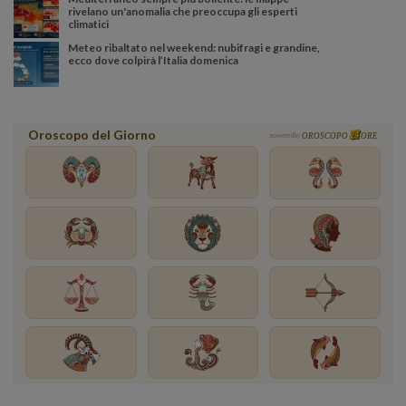
rivelano un'anomalia che preoccupa gli esperti
climatici
Meteo ribaltato nel weekend: nubifragi e grandine,
ecco dove colpirà l’Italia domenica
Oroscopo del Giorno
powered by
OROSCOPO
ORE