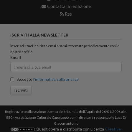
Contatta la redazione
Rss
ISCRIVITI ALLA NEWSLETTER
inserisci il tuoi indirizzo emai e sarai informato periodicamente con le
nostre notizie.
Email
Accetto
l'informativa sulla privacy
Iscriviti
Registrazione alla sezione stampa del tribunale dell'Aquila del 26/01/2006 al n.
550 - Associazione Culturale Capoluogo.com - direttore responsabile Luca Di
Giacomantonio
Quest'opera è distribuita con Licenza
Creative