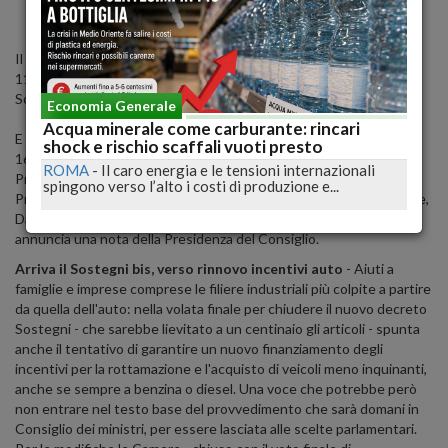
Il Consiglio dei ministri è convocato per domani 20 maggio alle ore
11:15, a Palazzo Chigi. Sul tavolo l'approvazione del decreto
Sostegni bis.
Economia Generale
Acqua minerale come carburante: rincari
E il Presidente del Consiglio, Mario Draghi, sempre domani alle ore
shock e rischio scaffali vuoti presto
16 terrà una conferenza stampa presso la Sala Polifunzionale della
ROMA
-
Il caro energia e le tensioni internazionali
Presidenza del Consiglio per illustrare il Decreto 'Imprese, Lavoro,
spingono verso l’alto i costi di produzione e...
Professioni'. Interverranno il ministro dell'Economia e delle Finanze,
Daniele Franco, e il ministro del Lavoro, Andrea Orlando. Lo
annuncia una nota della Presidenza del Consiglio.
Arriva il Sostegni bis, verso rinnovo incentivi auto
- Aiuti a
famiglie e imprese comprese le filiere industriali più colpite a partire
da quella dell'auto: nella volata finale per chiudere il nuovo decreto
Sostegni - che sarebbe lievitato a un centinaio gli articoli - spunta
anche il tentativo di garantire un nuovo finanziamento degli
incentivi per la rottamazione e l'acquisto di veicoli meno inquinanti,
anche se sempre a benzina o diesel. Una voce che potrebbe però
non entrare nel testo base del provvedimento che sarà domani in
Consiglio dei ministri, per essere lasciata alle scelte parlamentari.