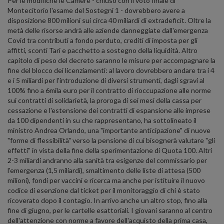
Per le modifiche le Camere - chiuso con il voto finale di
Montecitorio l'esame del Sostegni 1 - dovrebbero avere a
disposizione 800 milioni sui circa 40 miliardi di extradeficit. Oltre la
metà delle risorse andrà alle aziende danneggiate dall'emergenza
Covid tra contributi a fondo perduto, crediti di imposta per gli
affitti, sconti Tari e pacchetto a sostegno della liquidità. Altro
capitolo di peso del decreto saranno le misure per accompagnare la
fine del blocco dei licenziamenti: al lavoro dovrebbero andare tra i 4
e i 5 miliardi per l'introduzione di diversi strumenti, dagli sgravi al
100% fino a 6mila euro per il contratto di rioccupazione alle norme
sui contratti di solidarietà, la proroga di sei mesi della cassa per
cessazione e l'estensione dei contratti di espansione alle imprese
da 100 dipendenti in su che rappresentano, ha sottolineato il
ministro Andrea Orlando, una "importante anticipazione" di nuove
"forme di flessibilità" verso la pensione di cui bisognerà valutare "gli
effetti" in vista della fine della sperimentazione di Quota 100. Altri
2-3 miliardi andranno alla sanità tra esigenze del commissario per
l'emergenza (1,5 miliardi), smaltimento delle liste di attesa (500
milioni), fondi per vaccini e ricerca ma anche per istituire il nuovo
codice di esenzione dal ticket per il monitoraggio di chi è stato
ricoverato dopo il contagio. In arrivo anche un altro stop, fino alla
fine di giugno, per le cartelle esattoriali. I giovani saranno al centro
dell'attenzione con norme a favore dell'acquisto della prima casa,