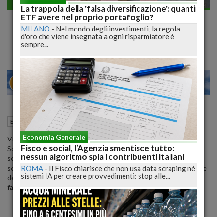
Economia generale
La trappola della 'falsa diversificazione': quanti
Dl Sostegni: ok finale della Camera con 375
ETF avere nel proprio portafoglio?
MILANO
-
Nel mondo degli investimenti, la regola
sì, 45 astenuti e nessun no. E' legge
d'oro che viene insegnata a ogni risparmiatore è
sempre...
25
30
MILANO
20 Maggio 2021
09:48
Economia generale
Roma (RM)
Economia Generale
Via libera definitivo dell'Aula della Camera al decreto legge
Fisco e social, l’Agenzia smentisce tutto:
Sostegni, il provvedimento finanziato con i 32 miliardi dello
nessun algoritmo spia i contribuenti italiani
scostamento di bilancio autorizzato dal Parlamento nel gennaio
ROMA
-
Il Fisco chiarisce che non usa data scraping né
scorso e che interviene, prioritariamente, con nuovi ristori a favore
sistemi IA per creare provvedimenti: stop alle...
delle imprese svincolando gli interventi dai codici Ateco. I voti a
favore sono stati 375, nessun contrario, 45 gli astenuti.