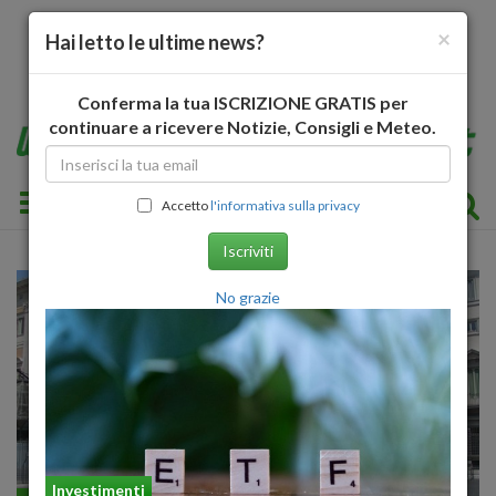
×
Hai letto le ultime news?
Conferma la tua ISCRIZIONE GRATIS per
continuare a ricevere Notizie, Consigli e Meteo.
Toggle navigation
Accetto
l'informativa sulla privacy
Iscriviti
No grazie
Investimenti