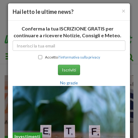
×
Hai letto le ultime news?
Conferma la tua ISCRIZIONE GRATIS per
continuare a ricevere Notizie, Consigli e Meteo.
Toggle navigation
Accetto
l'informativa sulla privacy
Iscriviti
No grazie
Investimenti