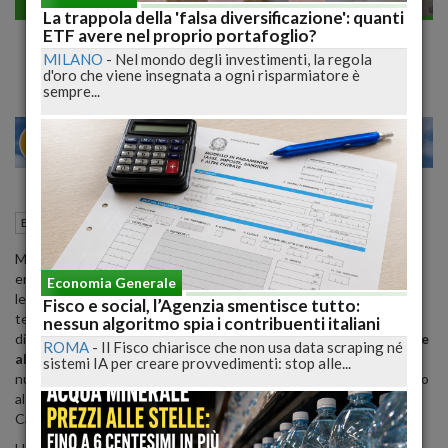
Economia generale
La trappola della 'falsa diversificazione': quanti
Fisco, cambia calendario per le dichiarazioni
ETF avere nel proprio portafoglio?
MILANO
-
Nel mondo degli investimenti, la regola
d'oro che viene insegnata a ogni risparmiatore è
sempre...
24
28
MILANO
22 Maggio 2019
10:28
Economia generale
Roma (RM)
Modifiche in vista per il
calendario fiscale del 2019
. Gli
emendamenti al decreto crescita, non appena sarà convertito in
Economia Generale
legge, cambieranno alcuni termini previsti. Il termine per l'invio
Fisco e social, l’Agenzia smentisce tutto:
telematico del modello Redditi di società e persone fisiche e della
nessun algoritmo spia i contribuenti italiani
dichiarazione Irap può slittare già da quest'anno
dal 30 settembre
ROMA
-
Il Fisco chiarisce che non usa data scraping né
al 30 novembre
(in realtà quest’anno al 2 dicembre in quanto la
sistemi IA per creare provvedimenti: stop alle...
nuova scadenza cadrebbe di sabato). E' l'effetto dell'emendamento
al dl crescita che riprende una delle norme già approvate alla
Camera nella proposta di legge sulle semplificazioni.