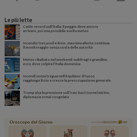
Le più lette
Caldo record sull'Italia: il peggio deve ancora
arrivare, poi una possibile svolta meteo
Incendio tra Lucoli e Roio, massima allerta: continua
il monitoraggio senza sosta delle autorità
Meteo ribaltato nel weekend: nubifragi e grandine,
ecco dove colpirà l’Italia domenica
Incendi senza tregua nell’Aquilano: il fuoco
raggiunge Roio e cresce la preoccupazione generale
Trump alza la pressione sull’Iran: basi Usa nel mirino,
diplomazia ormai congelata
Oroscopo del Giorno
powered by
OROSCOPO
ORE