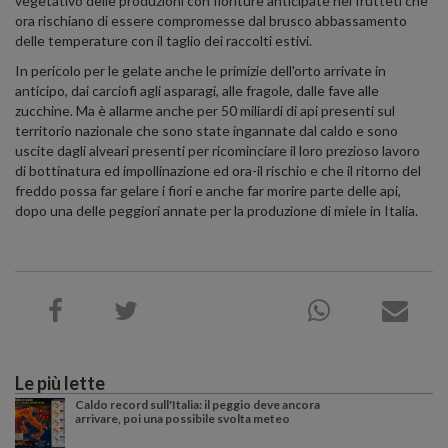
vegetativo delle produzioni con fioriture anticipate nei frutteti che
ora rischiano di essere compromesse dal brusco abbassamento
delle temperature con il taglio dei raccolti estivi.
In pericolo per le gelate anche le primizie dell'orto arrivate in
anticipo, dai carciofi agli asparagi, alle fragole, dalle fave alle
zucchine. Ma è allarme anche per 50 miliardi di api presenti sul
territorio nazionale che sono state ingannate dal caldo e sono
uscite dagli alveari presenti per ricominciare il loro prezioso lavoro
di bottinatura ed impollinazione ed ora-il rischio e che il ritorno del
freddo possa far gelare i fiori e anche far morire parte delle api,
dopo una delle peggiori annate per la produzione di miele in Italia.
Le più lette
Caldo record sull'Italia: il peggio deve ancora
arrivare, poi una possibile svolta meteo