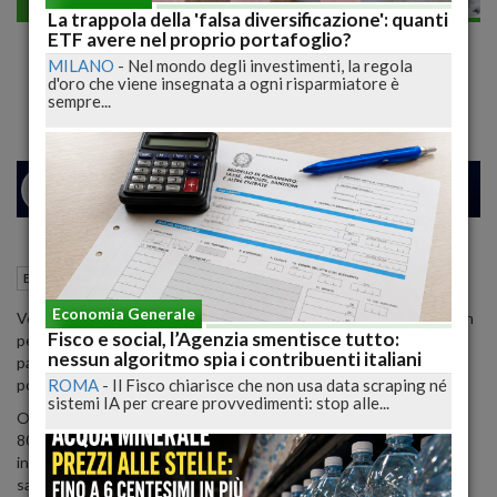
Economia generale
La trappola della 'falsa diversificazione': quanti
Freddo in arrivo sulla Penisola, a rischio
ETF avere nel proprio portafoglio?
MILANO
-
Nel mondo degli investimenti, la regola
colture primaverili
d'oro che viene insegnata a ogni risparmiatore è
sempre...
24
27
MILANO
23 Marzo 2020
11:24
Economia generale
Roma (RM)
Economia Generale
Venti freddi dalla Russia stanno sferzando il Paese dando il via a un
Fisco e social, l’Agenzia smentisce tutto:
periodo decisamente invernale. Fino a giovedì l'inverno la farà da
nessun algoritmo spia i contribuenti italiani
padrone su molte regioni, addirittura con l'arrivo di un ciclone che
ROMA
-
Il Fisco chiarisce che non usa data scraping né
porterà un'intensa fase di maltempo su molte regioni.
sistemi IA per creare provvedimenti: stop alle...
Oggi i venti di Bora, Grecale e Tramontana che soffieranno fino a
80 km/h acuiranno la sensazione del freddo. Il tempo sarà un po'
instabile in Sicilia e in Calabria con qualche temporale, per il resto
sarà prevalentemente asciutto.