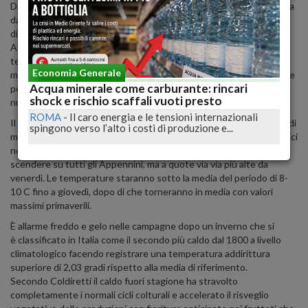
Da martedì una perturbazione proveniente dai Balcani e alimentata
dall'aria fredda si abbatterà sulle regioni adriatiche con piogge
diffuse e nevicate che potranno addirittura toccare le coste di
Abruzzo e Molise nelle prime ore. Ulteriore peggioramento del
tempo nella giornata di mercoledì. Un ciclone dal Nord Africa si
Economia Generale
muoverà di gran carriera verso le regioni meridionali; tempo in forte
Acqua minerale come carburante: rincari
peggioramento dalla Sicilia verso la Calabria con piogge forti, locali
shock e rischio scaffali vuoti presto
nubifragi e nevicate copiosa sopra i 700 metri.
ROMA
-
Il caro energia e le tensioni internazionali
Il ciclone interesserà mezza Italia tra mercoledì e venerdì con fasi di
spingono verso l’alto i costi di produzione e...
maltempo al Sud e sulle regioni adriatiche. Il Nord e i settori tirrenici
non vedranno particolari piogge importanti. La neve continuerà a
scendere su tutti gli Appennini, ma a quote via via più alte da
venerdì. Le temperature staranno sotto la media del periodo di 8-
10 C fino a giovedì, dopo di che torneranno in media con valori
massimi primaverili.
È allarme freddo e gelo nelle campagne dopo un inverno che si
è classificato in Italia come il secondo più caldo dal 1800 a livello
climatologico facendo registrare una temperatura addirittura
superiore di 2,03 gradi rispetto alla media di riferimento.
Secondo Coldiretti il caldo fuori stagione ha stravolto
completamente i normali cicli colturali e accelerato il risveglio