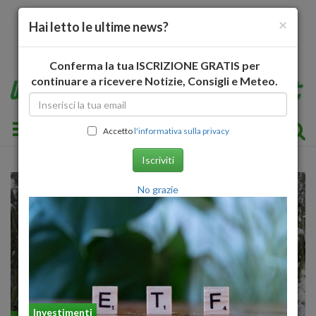
×
Hai letto le ultime news?
Conferma la tua ISCRIZIONE GRATIS per
continuare a ricevere Notizie, Consigli e Meteo.
Toggle navigation
Accetto
l'informativa sulla privacy
Iscriviti
No grazie
Investimenti