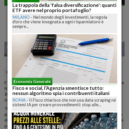
Economia generale
La trappola della 'falsa diversificazione': quanti
In 20 anni raddoppiato indebitamento
ETF avere nel proprio portafoglio?
MILANO
-
Nel mondo degli investimenti, la regola
famiglie italiane
d'oro che viene insegnata a ogni risparmiatore è
sempre...
28
29
MILANO
18 Novembre 2019
11:45
Economia generale
Roma (RM)
Economia Generale
E'
più che raddoppiato in 20 anni l’indebitamento delle famiglie
Fisco e social, l’Agenzia smentisce tutto:
italiane
, passato
dai 13mila euro del 1998 ai 27mila euro del
nessun algoritmo spia i contribuenti italiani
2018
. Lo indica il Report del Fondo di prevenzione
ROMA
-
Il Fisco chiarisce che non usa data scraping né
del sovraindebitamento e dell'usura, gestito da Adiconsum.
sistemi IA per creare provvedimenti: stop alle...
"A 20 anni, la gestione del Fondo Adiconsum ha permesso di
garantire alle famiglie in difficoltà ben 26.144.362,15 euro, a fronte
di un importo medio del debito delle famiglie che dal 1998 ad oggi è
passato da 13.136,71 euro a 27.833,25 euro, escluso il mutuo