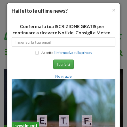
×
Hai letto le ultime news?
Conferma la tua ISCRIZIONE GRATIS per
continuare a ricevere Notizie, Consigli e Meteo.
Toggle navigation
Accetto
l'informativa sulla privacy
Iscriviti
No grazie
Investimenti