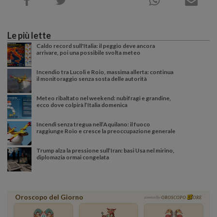
Le più lette
Caldo record sull'Italia: il peggio deve ancora
arrivare, poi una possibile svolta meteo
Incendio tra Lucoli e Roio, massima allerta: continua
il monitoraggio senza sosta delle autorità
Meteo ribaltato nel weekend: nubifragi e grandine,
ecco dove colpirà l’Italia domenica
Incendi senza tregua nell’Aquilano: il fuoco
raggiunge Roio e cresce la preoccupazione generale
Trump alza la pressione sull’Iran: basi Usa nel mirino,
diplomazia ormai congelata
Oroscopo del Giorno
powered by
OROSCOPO
ORE