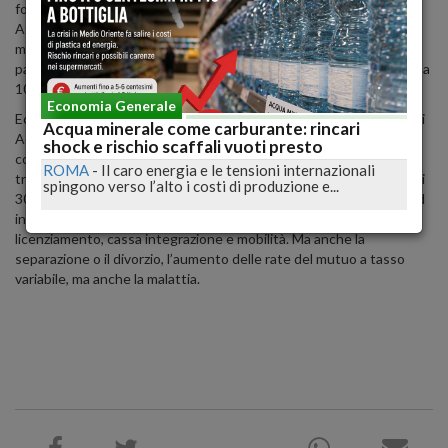
fondiario - spiega Carlo De Masi, presidente Adiconsum -
Attualmente il Fondo può garantire finanziamenti di importo
massimo pari a 30mila, con rientri fino a 7 anni. Per situazioni
particolari il plafond è innalzabile fino a 50mila euro con rientri fino a
10 anni al tasso del 2%".
Economia Generale
Ecco
l’identikit del 'sovraindebitato'
contenuto nel Rapporto di
Acqua minerale come carburante: rincari
Adiconsum: coniugato, senza figli, proveniente dal Lazio, in affitto,
shock e rischio scaffali vuoti presto
con contratto a tempo indeterminato, reddito mensile dichiarato
ROMA
-
Il caro energia e le tensioni internazionali
tra mille e duemila euro e un debito complessivo tra 10mila euro e i
spingono verso l’alto i costi di produzione e...
30mila euro. Tra i motivi che portano una famiglia o una persona ad
indebitarsi c’è la diminuzione del reddito per motivi di lavoro, come
licenziamento, cassa integrazione e mobilità. Ma anche la
separazione o il divorzio, l’aumento delle rate del mutuo a tasso
variabile, ma anche la malattia.