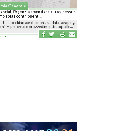
mia Generale
 social, l’Agenzia smentisce tutto: nessun
mo spia i contribuenti...
-
Il Fisco chiarisce che non usa data scraping
emi IA per creare provvedimenti: stop alle...
enta