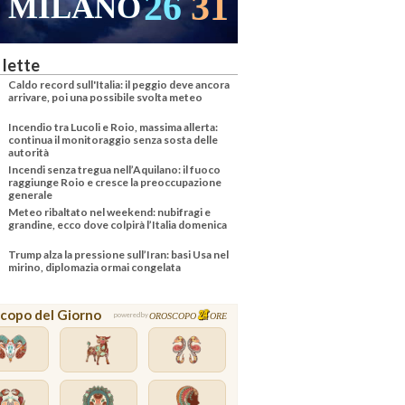
26
31
MILANO
 lette
Caldo record sull'Italia: il peggio deve ancora
arrivare, poi una possibile svolta meteo
Incendio tra Lucoli e Roio, massima allerta:
continua il monitoraggio senza sosta delle
autorità
Incendi senza tregua nell’Aquilano: il fuoco
raggiunge Roio e cresce la preoccupazione
generale
Meteo ribaltato nel weekend: nubifragi e
grandine, ecco dove colpirà l’Italia domenica
Trump alza la pressione sull’Iran: basi Usa nel
mirino, diplomazia ormai congelata
copo del Giorno
OROSCOPO
ORE
powered by