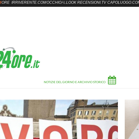
4
ORE
IRRIVERENTE.COM
OCCHIO
AL
LOOK
RECENSIONI.TV
CAPOLUOGO.CO