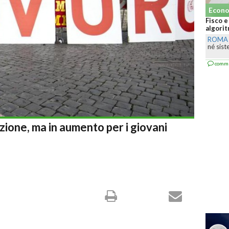
Econo
Fisco e
algorit
ROMA
né sist
comm
azione, ma in aumento per i giovani