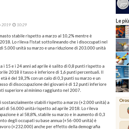
Le più
o 2019
10:29
rimasto stabile rispetto a marzo al 10,2% mentre è
 2018. Lo rileva l'Istat sottolineando che i disoccupati nel
 5.000 unità su marzo e una riduzione di 203.000 unità
 i 15 e i 24 anni ad aprile è salito di 0,8 punti rispetto a
le 2018 il tasso è inferiore di 1,6 punti percentuali. Il
 età è del 18,3% con un calo di 0,3 punti su marzo e un
tasso di disoccupazione dei giovani è di 12 punti inferiore
ti superiore al minimo raggiunto nel 2007.
Oros
i sostanzialmente stabili rispetto a marzo (+2.000 unità) a
 di 56.000 unità rispetto ad aprile 2018. Lo rileva
cupazione è al 58,8%, stabile su marzo e in aumento di 0,3
ento degli occupati su base annua (+56-000 unità) è
 lavoro (+232.000) anche per effetto della demografia