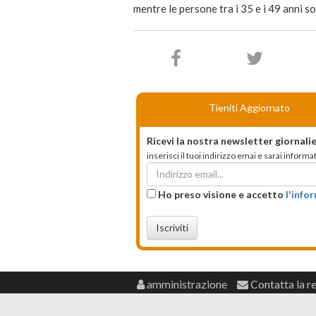
mentre le persone tra i 35 e i 49 anni s
Tieniti Aggiornato
Ricevi la nostra newsletter giornalie
inserisci il tuoi indirizzo emai e sarai infor
Ho preso visione e accetto
l'info
Iscriviti
amministrazione
Contatta la r