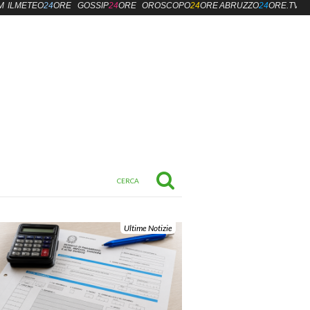
M
ILMETEO
24
ORE
GOSSIP
24
ORE
OROSCOPO
24
ORE
ABRUZZO
24
ORE.TV
Ultime Notizie