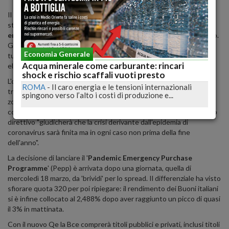
Il Consiglio direttivo, al termine di una riunione telefonica
straordinaria, ha lanciato un nuovo Programma di
acquisti di
emergenza pandemica
(Pepp) per complessivi 750 miliardi di euro.
Gli acquisti saranno condotti fino alla fine del 2020 e includeranno
Economia Generale
tutte le categorie di attività di titoli del settore privato e pubblico
Acqua minerale come carburante: rincari
eleggibili in base al programma di acquisti già esistente.
shock e rischio scaffali vuoti presto
L'obiettivo è "contrastare i gravi rischi per il meccanismo di
ROMA
-
Il caro energia e le tensioni internazionali
trasmissione della
politica monetaria
e per le prospettive della
spingono verso l’alto i costi di produzione e...
zona euro derivanti dall'epidemia e dalla crescente diffusione del
coronavirus". Il programma di acquisti terminerà quando il consiglio
direttivo "giudicherà che la crisi derivante dall'epidemia di
coronavirus sarà finita ma in ogni caso non prima della fine
dell'anno".
La decisione di lanciare il '
Pandemic Emergency Purchase
Programme
' (Pepp) è arrivata dopo una giornata, quella di
mercoledì 18 marzo, da 'brividi' per lo spread. Il differenziale ha visto
sfiorare quota 320 per poi ripiegare: il rendimento dei Buoni italiani
si è infine collocato al 2,488% dopo aver raggiunto un picco di quasi
il 3% in mattinata.
Con il nuovo Qe la Bce comprerà titoli pubblici e privati, inclusi titoli