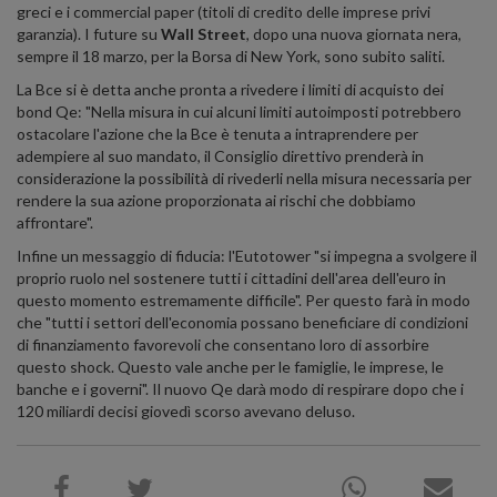
greci e i commercial paper (titoli di credito delle imprese privi
garanzia). I future su
Wall Street
, dopo una nuova giornata nera,
sempre il 18 marzo, per la Borsa di New York, sono subito saliti.
La Bce si è detta anche pronta a rivedere i limiti di acquisto dei
bond Qe: "Nella misura in cui alcuni limiti autoimposti potrebbero
ostacolare l'azione che la Bce è tenuta a intraprendere per
adempiere al suo mandato, il Consiglio direttivo prenderà in
considerazione la possibilità di rivederli nella misura necessaria per
rendere la sua azione proporzionata ai rischi che dobbiamo
affrontare".
Infine un messaggio di fiducia: l'Eutotower "si impegna a svolgere il
proprio ruolo nel sostenere tutti i cittadini dell'area dell'euro in
questo momento estremamente difficile". Per questo farà in modo
che "tutti i settori dell'economia possano beneficiare di condizioni
di finanziamento favorevoli che consentano loro di assorbire
questo shock. Questo vale anche per le famiglie, le imprese, le
banche e i governi". Il nuovo Qe darà modo di respirare dopo che i
120 miliardi decisi giovedì scorso avevano deluso.