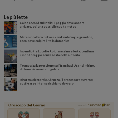
Le più lette
Caldo record sull'Italia: il peggio deve ancora
arrivare, poi una possibile svolta meteo
Meteo ribaltato nel weekend: nubifragi e grandine,
ecco dove colpirà l’Italia domenica
Incendio tra Lucoli e Roio, massima allerta: continua
il monitoraggio senza sosta delle autorità
Trump alza la pressione sull’Iran: basi Usa nel mirino,
diplomazia ormai congelata
Riforma elettorale Abruzzo, il professore avverte:
così le aree interne rischiano davvero
Oroscopo del Giorno
powered by
OROSCOPO
ORE