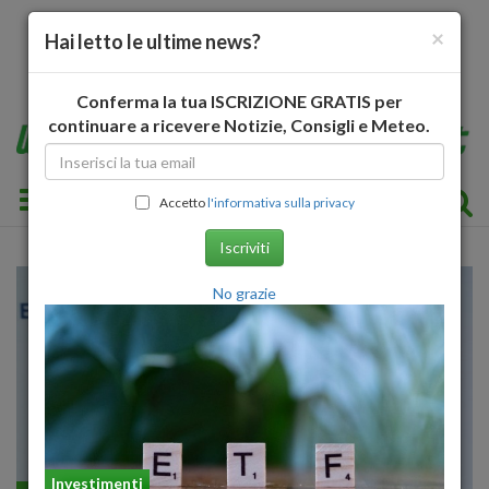
×
Hai letto le ultime news?
Conferma la tua ISCRIZIONE GRATIS per
continuare a ricevere Notizie, Consigli e Meteo.
Toggle navigation
Accetto
l'informativa sulla privacy
Iscriviti
No grazie
Investimenti