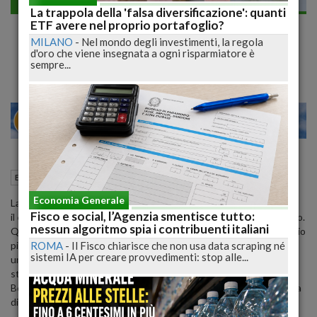
Economia generale
La trappola della 'falsa diversificazione': quanti
La Bce fa fronte all'emergenza. Pronto un
ETF avere nel proprio portafoglio?
MILANO
-
Nel mondo degli investimenti, la regola
nuovo quantitative easing da 750 miliardi
d'oro che viene insegnata a ogni risparmiatore è
sempre...
25
30
MILANO
19 Marzo 2020
09:22
Economia generale
Roma (RM)
Economia Generale
La Bce scende in campo con un
bazooka
eccezionale contro
Fisco e social, l’Agenzia smentisce tutto:
il
coronavirus
, un nuovo quantitative easing da 750 miliardi di euro.
nessun algoritmo spia i contribuenti italiani
Questa volta l'intervento dell'Eurotower è netto. Un vero e proprio
ROMA
-
Il Fisco chiarisce che non usa data scraping né
piano d'emergenza perché come sottolinea il numero
sistemi IA per creare provvedimenti: stop alle...
uno
Christine Lagarde
, "tempi straordinari richiedono un'azione
straordinaria. Non ci sono limiti al nostro impegno per l'euro". E la
Bce è "determinata a sfruttare tutto il potenziale degli strumenti a
disposizione nell'ambito mandato".