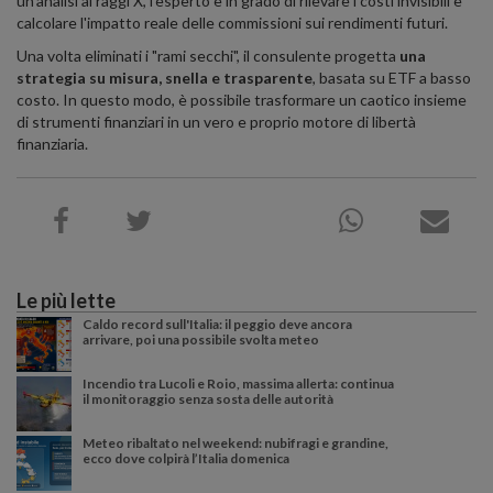
un'analisi ai raggi X, l'esperto è in grado di rilevare i costi invisibili e
calcolare l'impatto reale delle commissioni sui rendimenti futuri.
Una volta eliminati i "rami secchi", il consulente progetta
una
strategia su misura, snella e trasparente
, basata su ETF a basso
costo. In questo modo, è possibile trasformare un caotico insieme
di strumenti finanziari in un vero e proprio motore di libertà
finanziaria.
Le più lette
Caldo record sull'Italia: il peggio deve ancora
arrivare, poi una possibile svolta meteo
Incendio tra Lucoli e Roio, massima allerta: continua
il monitoraggio senza sosta delle autorità
Meteo ribaltato nel weekend: nubifragi e grandine,
ecco dove colpirà l’Italia domenica