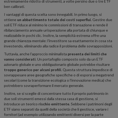
estremamente ridotto di strumenti, a volte persino due o tre ETF
ben calibrati.
I vantaggi di questa scelta sono innegabili. In primo luogo, si
ottiene
un abbattimento totale dei costi superflui
. Gestire due
soli ETF riduce al minimo le commissioni di transazione e rende il
ribilanciamento annuale un'operazione alla portata di chiunque e
realizzabile in pochi clic. Inoltre, la semplicità estrema offre una
grande chiarezza mentale: l'investitore sa esattamente in cosa sta
investendo, eliminando alla radice il problema delle sovrapposizioni.
Tuttavia, anche l'approccio minimalista
presenta dei limiti che
vanno considerati
. Un portafoglio composto solo da un ETF
azionario globale e uno obbligazionario globale potrebbe risultare
troppo generico per alcuni profili
. Questa struttura impedisce di
sovrappesare aree geografiche specifiche o di esporsi a megatrend
secolari (come la transizione ecologica o l'innovazione medica) che
potrebbero sovraperformare il mercato generale.
Inoltre, se si sceglie di concentrare tutto il proprio patrimonio in
due soli strumenti emessi dalla stessa casa di gestione, si
introduce un teorico
rischio emittente
. Sebbene i patrimoni degli
ETF siano separati da quelli della società che li gestisce, variare i
fornitori (ad esempio utilizzando emittenti diversi per la parte