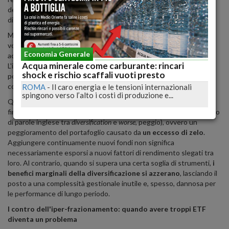
degli strumenti posseduti con la qualità della loro reale
diversificazione.
Molti risparmiatori italiani, spinti dalla comprensibile paura della
volatilità e dal desiderio di blindare i propri risparmi, iniziano ad
Economia Generale
accumulare decine di
Exchange Traded Fund
(
ETF
) differenti.
Acqua minerale come carburante: rincari
L'intento è chiaro: si è convinti che, aumentando il numero delle
shock e rischio scaffali vuoti presto
posizioni, si stia automaticamente abbassando il livello di rischio
complessivo.
ROMA
-
Il caro energia e le tensioni internazionali
spingono verso l’alto i costi di produzione e...
Questa dinamica genera una mera illusione di sicurezza. Nel gergo
finanziario, questo fenomeno viene definito
diworsification
(un gioco
di parole inglese tra
diversification
e
worse
, peggio), ovvero un
peggioramento del portafoglio causato da
un eccesso di zelo
.
Aggiungere continuamente nuovi fondi non significa
necessariamente esporsi a nuovi fattori di rendimento slegati tra
loro. Al contrario, quando si supera una certa soglia di strumenti,
i
benefici marginali della diversificazione si azzerano
, lasciando il
posto a una complessità gestionale inutile e, spesso, dannosa per
le performance di lungo periodo.
I contro dell'iper-frazionamento: quando avere troppi ETF
diventa un problema