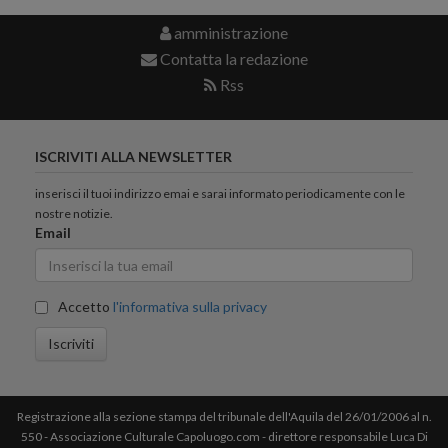
amministrazione
Contatta la redazione
Rss
ISCRIVITI ALLA NEWSLETTER
inserisci il tuoi indirizzo emai e sarai informato periodicamente con le
nostre notizie.
Email
Accetto
l'informativa sulla privacy
Iscriviti
Registrazione alla sezione stampa del tribunale dell'Aquila del 26/01/2006 al n.
550 - Associazione Culturale Capoluogo.com - direttore responsabile Luca Di