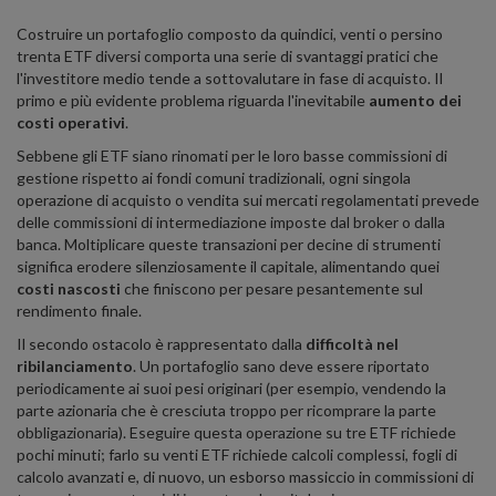
Costruire un portafoglio composto da quindici, venti o persino
trenta ETF diversi comporta una serie di svantaggi pratici che
l'investitore medio tende a sottovalutare in fase di acquisto. Il
primo e più evidente problema riguarda l'inevitabile
aumento dei
costi operativi
.
Sebbene gli ETF siano rinomati per le loro basse commissioni di
gestione rispetto ai fondi comuni tradizionali, ogni singola
operazione di acquisto o vendita sui mercati regolamentati prevede
delle commissioni di intermediazione imposte dal broker o dalla
banca. Moltiplicare queste transazioni per decine di strumenti
significa erodere silenziosamente il capitale, alimentando quei
costi nascosti
che finiscono per pesare pesantemente sul
rendimento finale.
Il secondo ostacolo è rappresentato dalla
difficoltà nel
ribilanciamento
. Un portafoglio sano deve essere riportato
periodicamente ai suoi pesi originari (per esempio, vendendo la
parte azionaria che è cresciuta troppo per ricomprare la parte
obbligazionaria). Eseguire questa operazione su tre ETF richiede
pochi minuti; farlo su venti ETF richiede calcoli complessi, fogli di
calcolo avanzati e, di nuovo, un esborso massiccio in commissioni di