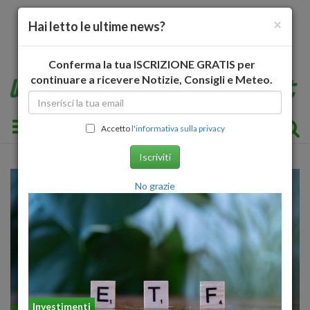
×
Hai letto le ultime news?
Conferma la tua ISCRIZIONE GRATIS per
continuare a ricevere Notizie, Consigli e Meteo.
Toggle navigation
Accetto
l'informativa sulla privacy
Iscriviti
No grazie
Investimenti