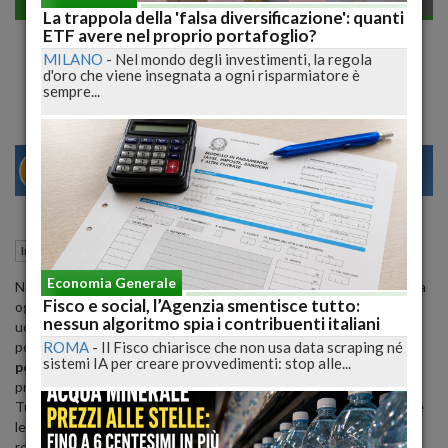
Investimenti
La trappola della 'falsa diversificazione': quanti
La trappola della 'falsa diversificazione':
ETF avere nel proprio portafoglio?
MILANO
-
Nel mondo degli investimenti, la regola
quanti ETF avere nel proprio portafoglio?
d'oro che viene insegnata a ogni risparmiatore è
sempre...
29
31
VENEZIA
08 Giugno 2026
12:52
Investimenti
Milano (MI)
Economia Generale
Nel mondo degli investimenti, la regola d'oro che viene insegnata a
Fisco e social, l’Agenzia smentisce tutto:
ogni risparmiatore è sempre la stessa: non mettere mai tutte le
nessun algoritmo spia i contribuenti italiani
uova nello stesso paniere. Questo principio fondamentale ha
ROMA
-
Il Fisco chiarisce che non usa data scraping né
portato alla nascita e alla diffusione della
diversificazione del
sistemi IA per creare provvedimenti: stop alle...
portafoglio
, una strategia essenziale per mitigare il rischio e
proteggere il capitale dalle turbolenze dei mercati finanziari.
Tuttavia, negli ultimi anni, l'accesso semplificato ai mercati tramite
le piattaforme digitali ha generato un malinteso tra gli investitori
retail, i quali tendono sempre più spesso a confondere la quantità