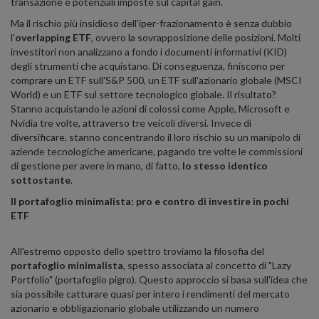
transazione e potenziali imposte sul capital gain.
Ma il rischio più insidioso dell'iper-frazionamento è senza dubbio
l'
overlapping ETF
, ovvero la sovrapposizione delle posizioni. Molti
investitori non analizzano a fondo i documenti informativi (KID)
degli strumenti che acquistano. Di conseguenza, finiscono per
comprare un ETF sull'S&P 500, un ETF sull'azionario globale (MSCI
World) e un ETF sul settore tecnologico globale. Il risultato?
Stanno acquistando le azioni di colossi come Apple, Microsoft e
Nvidia tre volte, attraverso tre veicoli diversi. Invece di
diversificare, stanno concentrando il loro rischio su un manipolo di
aziende tecnologiche americane, pagando tre volte le commissioni
di gestione per avere in mano, di fatto,
lo stesso identico
sottostante
.
Il portafoglio minimalista: pro e contro di investire in pochi
ETF
All'estremo opposto dello spettro troviamo la filosofia del
portafoglio minimalista
, spesso associata al concetto di "Lazy
Portfolio" (portafoglio pigro). Questo approccio si basa sull'idea che
sia possibile catturare quasi per intero i rendimenti del mercato
azionario e obbligazionario globale utilizzando un numero