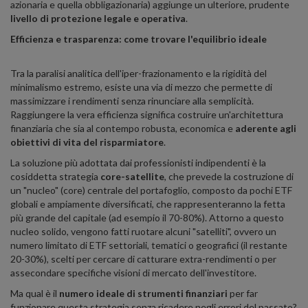
azionaria e quella obbligazionaria) aggiunge un ulteriore, prudente
livello di protezione legale e operativa
.
Efficienza e trasparenza: come trovare l'equilibrio ideale
Tra la paralisi analitica dell'iper-frazionamento e la rigidità del
minimalismo estremo, esiste una via di mezzo che permette di
massimizzare i rendimenti senza rinunciare alla semplicità.
Raggiungere la vera efficienza significa costruire un'architettura
finanziaria che sia al contempo robusta, economica e
aderente agli
obiettivi di vita del risparmiatore
.
La soluzione più adottata dai professionisti indipendenti è la
cosiddetta strategia
core-satellite
, che prevede la costruzione di
un "nucleo" (core) centrale del portafoglio, composto da pochi ETF
globali e ampiamente diversificati, che rappresenteranno la fetta
più grande del capitale (ad esempio il 70-80%). Attorno a questo
nucleo solido, vengono fatti ruotare alcuni "satelliti", ovvero un
numero limitato di ETF settoriali, tematici o geografici (il restante
20-30%), scelti per cercare di catturare extra-rendimenti o per
assecondare specifiche visioni di mercato dell'investitore.
Ma qual è il
numero ideale di strumenti finanziari
per far
funzionare questa strategia senza ricadere negli errori del passato?