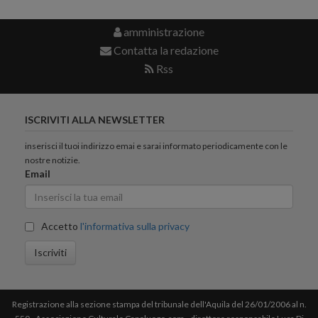
amministrazione
Contatta la redazione
Rss
ISCRIVITI ALLA NEWSLETTER
inserisci il tuoi indirizzo emai e sarai informato periodicamente con le
nostre notizie.
Email
Accetto
l'informativa sulla privacy
Iscriviti
Registrazione alla sezione stampa del tribunale dell'Aquila del 26/01/2006 al n.