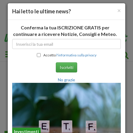
×
Hai letto le ultime news?
Conferma la tua ISCRIZIONE GRATIS per
continuare a ricevere Notizie, Consigli e Meteo.
Toggle navigation
Accetto
l'informativa sulla privacy
Iscriviti
No grazie
Investimenti