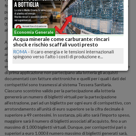
fiscale nell’area pubblica del 'portale lotteria' che sarà disponibile a
partire dalle ore 12 del 9 marzo 2020. Una volta generato, il codice
potrà essere stampato su carta o salvato su dispositivo mobile
(telefoni cellulari, smartphone, tablet, ecc.) e mostrato
all’esercente.
Economia Generale
Acqua minerale come carburante: rincari
A partire dall’1 luglio 2020, spiega l'agenzia, potranno partecipare
shock e rischio scaffali vuoti presto
alla lotteria le persone fisiche, maggiorenni e residenti
ROMA
-
Il caro energia e le tensioni internazionali
anagraficamente in Italia che acquistano beni o servizi fuori
spingono verso l’alto i costi di produzione e...
dall’esercizio di attività d’impresa, arte o professione presso
esercenti che trasmettono telematicamente i corrispettivi. In fase
di prima applicazione non partecipano alla lotteria gli acquisti
documentati con fatture elettroniche e quelli per i quali i dati dei
corrispettivi sono trasmessi al sistema Tessera Sanitaria.
Ciascuno scontrino valido per la partecipazione alla lotteria
genererà un numero di biglietti virtuali per la partecipazione
all’estrazione, pari ad un biglietto per ogni euro di corrispettivo, con
arrotondamento all’unità di euro superiore se la cifra decimale è
superiore a 49 centesimi. In sostanza, più alto sarà l’importo speso,
maggiore sarà il numero di biglietti associati all’acquisto, fino a un
massimo di 1.000 biglietti virtuali. Dunque, per corrispettivi pari o
superiori a euro 1.000 il numero massimo di biglietti generati sarà,