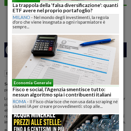
Economia generale
La trappola della 'falsa diversificazione': quanti
Lotteria dello scontrino, la registrazione e
ETF avere nel proprio portafoglio?
MILANO
-
Nel mondo degli investimenti, la regola
le regole
d'oro che viene insegnata a ogni risparmiatore è
sempre...
24
26
MILANO
06 Marzo 2020
13:15
Economia generale
Roma (RM)
Economia Generale
Sono pronte le regole per la 'lotteria degli scontrini'
: per la
Fisco e social, l’Agenzia smentisce tutto:
prima estrazione appuntamento al
7 agosto
.
nessun algoritmo spia i contribuenti italiani
Lo comunica l'Agenzia delle Entrate che ha definito le istruzioni per
ROMA
-
Il Fisco chiarisce che non usa data scraping né
partecipare al concorso a premi collegato al nuovo 'scontrino
sistemi IA per creare provvedimenti: stop alle...
elettronico'. Dall’1 luglio 2020, tutti i cittadini maggiorenni e
residenti in Italia potranno partecipare effettuando un acquisto di
importo pari o superiore a 1 euro ed esibendo il loro codice lotteria.
Per ottenere il codice lotteria basterà inserire il proprio codice