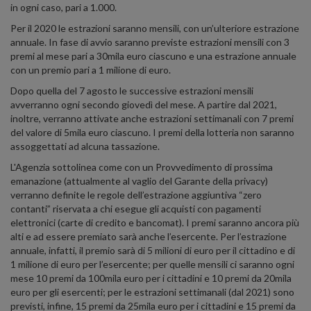
in ogni caso, pari a 1.000.
Per il 2020 le estrazioni saranno mensili, con un’ulteriore estrazione
annuale. In fase di avvio saranno previste estrazioni mensili con 3
premi al mese pari a 30mila euro ciascuno e una estrazione annuale
con un premio pari a 1 milione di euro.
Dopo quella del 7 agosto le successive estrazioni mensili
avverranno ogni secondo giovedì del mese. A partire dal 2021,
inoltre, verranno attivate anche estrazioni settimanali con 7 premi
del valore di 5mila euro ciascuno. I premi della lotteria non saranno
assoggettati ad alcuna tassazione.
L'Agenzia sottolinea come con un Provvedimento di prossima
emanazione (attualmente al vaglio del Garante della privacy)
verranno definite le regole dell’estrazione aggiuntiva “zero
contanti” riservata a chi esegue gli acquisti con pagamenti
elettronici (carte di credito e bancomat). I premi saranno ancora più
alti e ad essere premiato sarà anche l’esercente. Per l’estrazione
annuale, infatti, il premio sarà di 5 milioni di euro per il cittadino e di
1 milione di euro per l’esercente; per quelle mensili ci saranno ogni
mese 10 premi da 100mila euro per i cittadini e 10 premi da 20mila
euro per gli esercenti; per le estrazioni settimanali (dal 2021) sono
previsti, infine, 15 premi da 25mila euro per i cittadini e 15 premi da