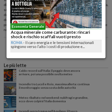
dichiarato Fabio Iannò, vicepresidente senior di Moody's -. Tuttavia,
secondo i dati dell'Autorità bancaria europea, il loro rapporto
dell'8% rimane più che doppio rispetto a quello della media
dell'Unione europea pari al 3%. Teniamo anche conto delle nostre
previsioni per una crescita debole ma positiva del Pil italiano e delle
Economia Generale
nostre prospettive stabili sul rating del debito sovrano italiano"
Acqua minerale come carburante: rincari
shock e rischio scaffali vuoti presto
ROMA
-
Il caro energia e le tensioni internazionali
spingono verso l’alto i costi di produzione e...
Le più lette
Caldo record sull'Italia: il peggio deve ancora
arrivare, poi una possibile svolta meteo
Incendio tra Lucoli e Roio, massima allerta: continua
il monitoraggio senza sosta delle autorità
Meteo ribaltato nel weekend: nubifragi e grandine,
ecco dove colpirà l’Italia domenica
Incendi senza tregua nell’Aquilano: il fuoco