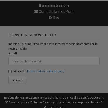
amministrazione
Contatta la redazione
Rss
ISCRIVITI ALLA NEWSLETTER
inserisci il tuoi indirizzo emai e sarai informato periodicamente con le
nostre notizie.
Email
Accetto
l'informativa sulla privacy
Iscriviti
Registrazione alla sezione stampa del tribunale dell'Aquila del 26/01/2006 al n.
550 - Associazione Culturale Capoluogo.com - direttore responsabile Luca Di
Giacomantonio