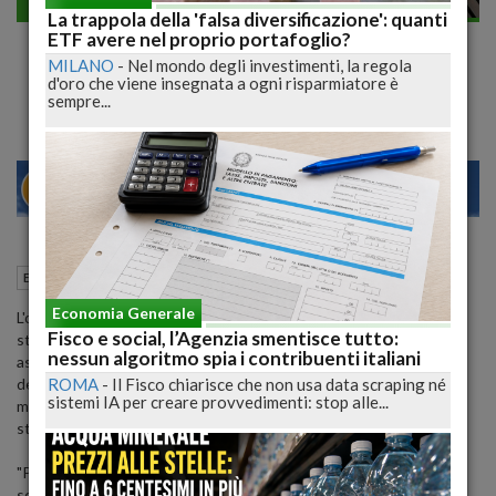
Economia generale
La trappola della 'falsa diversificazione': quanti
Moody's rivede outlook banche, da
ETF avere nel proprio portafoglio?
MILANO
-
Nel mondo degli investimenti, la regola
negativo a stabile
d'oro che viene insegnata a ogni risparmiatore è
sempre...
22
27
MILANO
04 Dicembre 2019
10:06
Economia generale
Roma (RM)
Economia Generale
L'outlook di Moody's sulle banche italiane passa da negativo a
Fisco e social, l’Agenzia smentisce tutto:
stabile. Lo comunica l'agenzia di rating spiegando che le
nessun algoritmo spia i contribuenti italiani
aspettative per il 2020 sono di un'ulteriore progressiva riduzione
ROMA
-
Il Fisco chiarisce che non usa data scraping né
dei crediti deteriorati. Le condizioni di finanziamento delle banche
sistemi IA per creare provvedimenti: stop alle...
miglioreranno, spiega ancora l'agenzia, e il loro capitale rimarrà
stabile.
"Prevediamo che i prestiti problematici delle banche italiane
scenderanno nel 2020 per il quinto anno consecutivo - ha