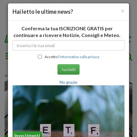
×
Hai letto le ultime news?
Conferma la tua ISCRIZIONE GRATIS per
continuare a ricevere Notizie, Consigli e Meteo.
Toggle navigation
Accetto
l'informativa sulla privacy
Iscriviti
No grazie
Investimenti