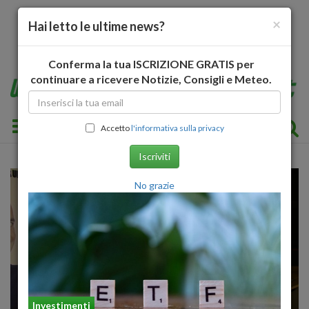
×
Hai letto le ultime news?
Conferma la tua ISCRIZIONE GRATIS per
continuare a ricevere Notizie, Consigli e Meteo.
Toggle navigation
Accetto
l'informativa sulla privacy
Iscriviti
No grazie
Investimenti