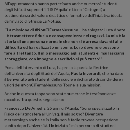
All’appuntamento hanno partecipato anche numerosi studenti
degli istituti superiori ”ITIS l’Aquila” e Liceo “Cotugno”, a
testimonianza del valore didattico e formativo dell’iniziativa ideata
dall’inviato di Striscia La Notizia.
“
La missione di #NonCiFermaNessuno
– ha spiegato Luca Abete
-
è trasmettere fiducia e consapevolezza nei ragazzi. La mia è la
storia di una persona normale che non si è arresa davanti alle
difficoltà ed ha realizzato un sogno. Loro devono e possono
fare altrettanto. Il mio messaggio agli studenti è: mai lasciarsi
scoraggiare, con impegno e sacrificio si può tutto!”
Prima dell’intervento di Luca, ha preso la parola la Rettrice
dell’Università degli Studi dell’Aquila,
Paola Inverardi
, che ha dato
il benvenuto agli studenti delle scuole e dichiarato di condividere i
valori del #NonCiFermaNessuno Tour e la sua mission.
Anche in questa tappa sono state numerose le testimonianze
raccolte. Tra queste, segnaliamo:
Francesco De Angelis
, 25 anni di l’Aquila: “Sono specializzato in
Fisica dell’atmosfera all’Univaq. Il mio sogno? Diventare
meteorologo anche se in Italia non è facile trovare occupazione
subito dopo l’Università. Ho iniziato il mio percorso di studi nel