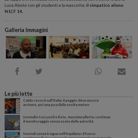
Luca Abete con gli studenti e la mascotte,
il simpatico alieno
N1CF 14.
Galleria Immagini
Le più lette
Caldo record sull'Italia: il peggio deve ancora
arrivare, poi una possibile svolta meteo
Incendio tra Lucoli e Roio, massima allerta: continua
il monitoraggio senza sosta delle autorità
Incendi senza tregua nell’Aquilano: il fuoco
raggiunge Roio e cresce la preoccupazione generale