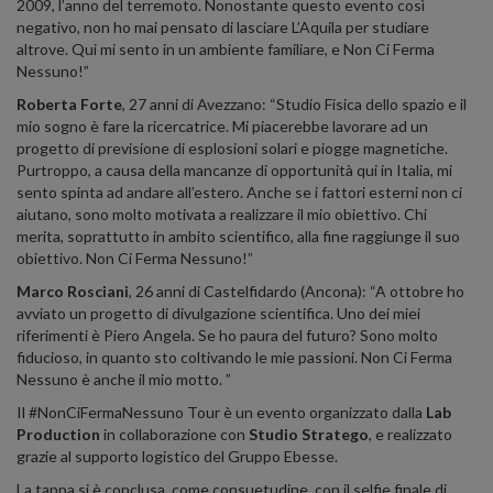
2009, l’anno del terremoto. Nonostante questo evento così
negativo, non ho mai pensato di lasciare L’Aquila per studiare
altrove. Qui mi sento in un ambiente familiare, e Non Ci Ferma
Nessuno!”
Roberta Forte
, 27 anni di Avezzano: “Studio Fisica dello spazio e il
mio sogno è fare la ricercatrice. Mi piacerebbe lavorare ad un
progetto di previsione di esplosioni solari e piogge magnetiche.
Purtroppo, a causa della mancanze di opportunità qui in Italia, mi
sento spinta ad andare all’estero. Anche se i fattori esterni non ci
aiutano, sono molto motivata a realizzare il mio obiettivo. Chi
merita, soprattutto in ambito scientifico, alla fine raggiunge il suo
obiettivo. Non Ci Ferma Nessuno!”
Marco Rosciani
, 26 anni di Castelfidardo (Ancona): “A ottobre ho
avviato un progetto di divulgazione scientifica. Uno dei miei
riferimenti è Piero Angela. Se ho paura del futuro? Sono molto
fiducioso, in quanto sto coltivando le mie passioni. Non Ci Ferma
Nessuno è anche il mio motto. ”
Il #NonCiFermaNessuno Tour è un evento organizzato dalla
Lab
Production
in collaborazione con
Studio Stratego
, e realizzato
grazie al supporto logistico del Gruppo Ebesse.
La tappa si è conclusa, come consuetudine, con il selfie finale di