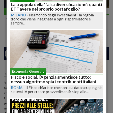
La trappola della 'falsa diversificazione': quanti
ETF avere nel proprio portafoglio?
Giovani Imprenditori
MILANO
-
Nel mondo degli investimenti, la regola
#NonCiFermaNessuno Tour, Luca Abete agli
d'oro che viene insegnata a ogni risparmiatore è
studenti Univaq: “Non scoraggiatevi.
sempre...
Credete a vostri sogni
24
26
MILANO
Economia Generale
12 Febbraio 2015
13:01
Giovani Imprenditori
L'Aquila (AQ)
Fisco e social, l’Agenzia smentisce tutto:
nessun algoritmo spia i contribuenti italiani
“H
o voluto fortemente che il #NonCiFermaNessuno Tour
ROMA
-
Il Fisco chiarisce che non usa data scraping né
facesse tappa all’Aquila, una città simbolo del nostro Paese
sistemi IA per creare provvedimenti: stop alle...
che ha dimostrato di essere più forte dei muri che crollano.
Con il suo esempio di coraggio durante e dopo il terremoto, il
popolo aquilano incarna alla perfezione il messaggio del
nostro tour. Quanto accaduto qui mi tocca particolarmente: