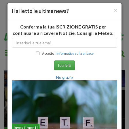
×
Hai letto le ultime news?
Conferma la tua ISCRIZIONE GRATIS per
continuare a ricevere Notizie, Consigli e Meteo.
Toggle navigation
Accetto
l'informativa sulla privacy
Iscriviti
No grazie
Investimenti