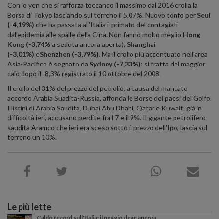
Con lo yen che si rafforza toccando il massimo dal 2016 crolla la
Borsa di Tokyo lasciando sul terreno il 5,07%. Nuovo tonfo per
Seul
(-4,19%)
che ha passata all'Italia il primato del contagiati
dal'epidemia alle spalle della Cina. Non fanno molto meglio
Hong
Kong (-3,74%
a seduta ancora aperta),
Shanghai
(-3,01%)
e
Shenzhen (-3,79%)
. Ma il crollo più accentuato nell'area
Asia-Pacifico è segnato da
Sydney (-7,33%)
: si tratta del maggior
calo dopo il -8,3% registrato il 10 ottobre del 2008.
Il crollo del 31% del prezzo del petrolio, a causa del mancato
accordo Arabia Suadita-Russia, affonda le Borse dei paesi del Golfo.
I listini di Arabia Saudita, Dubai Abu Dhabi, Qatar e Kuwait, già in
difficoltà ieri, accusano perdite fra l 7 e il 9%. Il gigante petrolifero
saudita Aramco che ieri era sceso sotto il prezzo dell'Ipo, lascia sul
terreno un 10%.
Le più lette
Caldo record sull'Italia: il peggio deve ancora