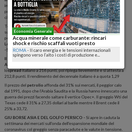
impallata (-4%) dalle vendite. Buona parte dei titoli del listino
principale non riusciva a fare prezzo segnando crolli teorici di due
cifre con Saipem in testa (-29%).
Tonfo in avvio comunque per tutte le principali Borse europee
Economia Generale
sull'emergenza Coronavirus e il crollo del prezzo del
Acqua minerale come carburante: rincari
petrolio.
Francoforte cede il 7,38% con il Dax a 10.690 punti.
shock e rischio scaffali vuoti presto
Londra perde l'8,54% con il Ftse 100 a 5.910 punti. Madrid è a
-5,87% con l'Ibex a 7.884 punti. Parigi stenta a partire.
ROMA
-
Il caro energia e le tensioni internazionali
spingono verso l’alto i costi di produzione e...
Il coronavirus e la guerra dei prezzi del petrolio scatenata da
Arabia Saudita e Russia affondano le borse mondiali.
Schizza
lo
spread
italiano a 216 punti, poi ripiega lievemente e si attesta a
212,8 punti. Il rendimento del decennale italiano è a quota 1,29
Il prezzo del
petrolio
affonda del 31% sui mercati, il peggior calo
dal 1991, dopo che l'Arabia Saudita e la Russia hanno innescato una
guerra dei prezzi facendo saltare il vertice Opec+. Il greggio Wti del
Texas cede il 31% a 27,35 dollari al barile mentre il Brent cede il
25% a 33,72.
GIU BORSE ASIA E DEL GOLFO PERSICO -
Si apre in caduta la
settimana dei mercati sull'onda dell'espansione mondiale del
coronavirus col greggio senza paracadute e le valute in tensione.