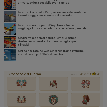
arrivare, poi una possibile svolta meteo
Incendio tra Lucoli e Roio, massima allerta: continua
il monitoraggio senza sosta delle autorità
Incendi senza tregua nell’Aquilano: il fuoco
raggiunge Roio e cresce la preoccupazione generale
Mediterraneo sempre più bollente: le mappe
rivelano un'anomalia che preoccupa gli esperti
climatici
Meteo ribaltato nel weekend: nubifragi e grandine,
ecco dove colpirà l’Italia domenica
Oroscopo del Giorno
powered by
OROSCOPO
ORE