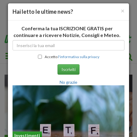
×
Hai letto le ultime news?
Conferma la tua ISCRIZIONE GRATIS per
continuare a ricevere Notizie, Consigli e Meteo.
Toggle navigation
Accetto
l'informativa sulla privacy
Iscriviti
No grazie
Investimenti