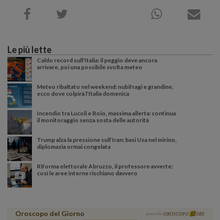
Le più lette
Caldo record sull'Italia: il peggio deve ancora
arrivare, poi una possibile svolta meteo
Meteo ribaltato nel weekend: nubifragi e grandine,
ecco dove colpirà l’Italia domenica
Incendio tra Lucoli e Roio, massima allerta: continua
il monitoraggio senza sosta delle autorità
Trump alza la pressione sull’Iran: basi Usa nel mirino,
diplomazia ormai congelata
Riforma elettorale Abruzzo, il professore avverte:
così le aree interne rischiano davvero
Oroscopo del Giorno
powered by
OROSCOPO
ORE