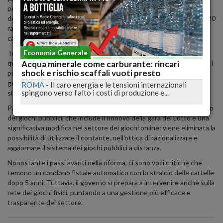
per i contribuenti in difficoltà temporanea. Oltre i 120.000 euro di
debito, sarà possibile dilazionare il pagamento su un massimo di 120
rate mensili. Inoltre, viene introdotto lo stralcio automatico delle
cartelle non riscosse entro 5 anni dall'emissione.
Economia Generale
Tuttavia, il viceministro all'Economia, Maurizio Leo, sottolinea che
queste misure mirano ad assistere coloro che desiderano onorare i
Acqua minerale come carburante: rincari
shock e rischio scaffali vuoti presto
propri debiti, contrastando nel contempo l'evasione fiscale. Il
governo si impegna a continuare a lottare contro i furbetti del
ROMA
-
Il caro energia e le tensioni internazionali
spingono verso l’alto i costi di produzione e...
sistema.
Parallelamente, si completa l'iter del decreto legislativo sul riordino
dei giochi pubblici, che include il rinnovo della gara del Lotto e una
significativa modifica nel settore dei giochi online: viene eliminata la
possibilità di utilizzare il contante, nell'ottica di razionalizzare e
aggiornare il sistema dei giochi pubblici a distanza.
Nonostante i passi avanti nella riforma, ci sono voci critiche che
temono un condono fiscale automatico con lo stralcio delle cartelle
dopo 5 anni. Tuttavia, il governo si prepara a intervenire anche sulla
rete dei giochi fisici, puntando a una gestione più efficace e
trasparente del settore.