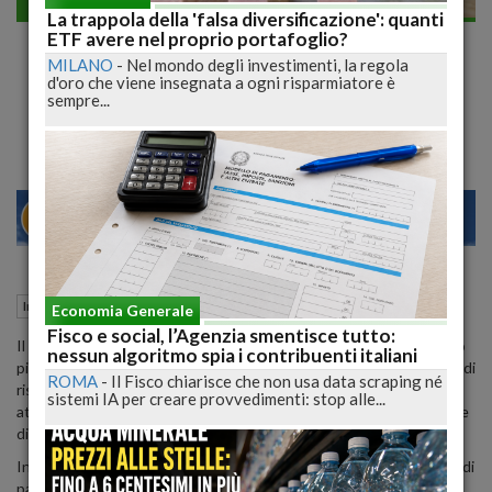
Imprese
La trappola della 'falsa diversificazione': quanti
Riforma Fiscale: Stralcio Automatico delle
ETF avere nel proprio portafoglio?
MILANO
-
Nel mondo degli investimenti, la regola
Cartelle dopo 5 Anni e Stop al Contante per
d'oro che viene insegnata a ogni risparmiatore è
Giochi Online
sempre...
23
28
MILANO
12 Marzo 2024
13:06
Imprese
Roma (RM)
Economia Generale
Fisco e social, l’Agenzia smentisce tutto:
Il governo avanza nella lotta contro l'evasione fiscale, concedendo
nessun algoritmo spia i contribuenti italiani
più tempo per saldare i debiti e implementando un nuovo sistema di
ROMA
-
Il Fisco chiarisce che non usa data scraping né
riscossione più efficiente. Con l'approvazione del decimo decreto
sistemi IA per creare provvedimenti: stop alle...
attuativo della riforma fiscale, il Ministero dell'Economia si propone
di ridisegnare l'architettura del fisco italiano.
In primo luogo, il nuovo decreto prevede un'estensione dei tempi di
pagamento dei debiti fiscali, consentendo fino a 120 rate mensili