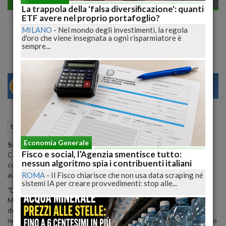
Economia generale
La trappola della 'falsa diversificazione': quanti
Sciopero dei benziani il 6 e 7 novembre su
ETF avere nel proprio portafoglio?
MILANO
-
Nel mondo degli investimenti, la regola
tutto il territorio nazionale
d'oro che viene insegnata a ogni risparmiatore è
sempre...
29
31
MILANO
04 Novembre 2019
14:39
Economia generale
Roma (RM)
Economia Generale
Stop per le pompe di benzina il 6 e 7 novembre
. Faib
Fisco e social, l’Agenzia smentisce tutto:
Confesercenti, Fegica Cisl e Figisc/Anisa Confcommercio
nessun algoritmo spia i contribuenti italiani
confermano infatti la chiusura degli impianti -stradali ed
ROMA
-
Il Fisco chiarisce che non usa data scraping né
autostradali- su tutto il territorio nazionale.
sistemi IA per creare provvedimenti: stop alle...
"Di fronte al silenzio assordante del Governo e all’indifferenza del
Ministro dello Sviluppo Economico le Organizzazioni dei Gestori
degli impianti stradali non hanno potuto fare altro - si legge in una
nota - che ricorrere alla mobilitazione generale che culminerà con lo