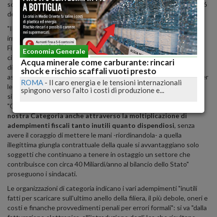
sciopero che avrà inizio alle ore 6 del giorno 6 e terminerà alle ore 6
del giorno 8 Novembre".
"Il silenzio del Governo, nel suo complesso, è un grave atto di
irresponsabilità - proseguono Faib Confesercenti, Fegica Cisl e
Figisc/Anisa Confcommercio - non solo verso i Gestori ma verso i
Economia Generale
cittadini stessi che saranno chiamati a pagare con gli inevitabili
Acqua minerale come carburante: rincari
disagi il conto di una politica governativa sempre più orientata ad
shock e rischio scaffali vuoti presto
assumere provvedimenti di impatto mediatico anziché soluzioni per
ROMA
-
Il caro energia e le tensioni internazionali
le Categorie produttive e finanche a favorire, indirettamente, il
spingono verso l’alto i costi di produzione e...
sistema bancario".
"Con questa politica
il Governo sceglie di marginalizzare la
nostra Categoria anche attraverso la moltiplicazione di
adempimenti fiscali tanto inutili quanto dispendiosi
, senza
avere il coraggio di mettere le mani -riordinandola- a quella
illegittima giungla contrattuale della quale si avvantaggiano solo
soggetti che continuano a tenere in ostaggio un settore che
contribuisce con circa 40 Miliardi/anno al bilancio dello Stato"
proseguono i sindacati.
Le organizzazioni di categoria indicano i vari adempimenti "inutili
fatti per scaricare sull'ultimo anello della filiera, il più debole, oneri e
costi e finanche provvedimenti penali per errori formali": si va "dalla