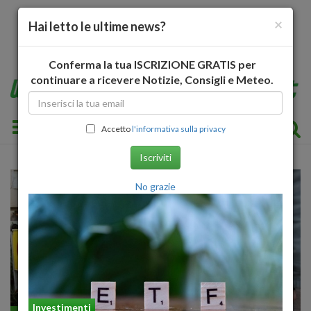
×
Hai letto le ultime news?
Conferma la tua ISCRIZIONE GRATIS per
continuare a ricevere Notizie, Consigli e Meteo.
Toggle navigation
Accetto
l'informativa sulla privacy
Iscriviti
No grazie
Investimenti