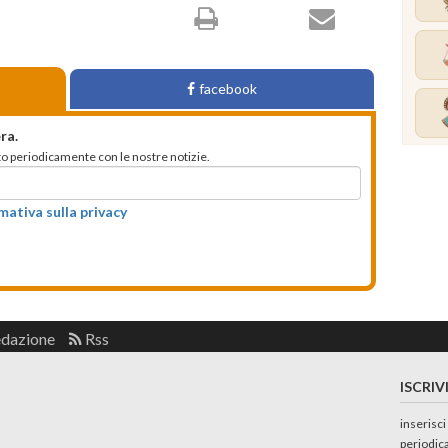
facebook
ra.
mato periodicamente con le nostre notizie.
rmativa sulla privacy
edazione
Rss
ISCRIV
inserisci
periodic