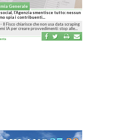
mia Generale
 social, l’Agenzia smentisce tutto: nessun
mo spia i contribuenti...
-
Il Fisco chiarisce che non usa data scraping
emi IA per creare provvedimenti: stop alle...
enta