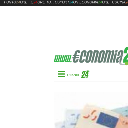
PUNTO
24
ORE
IL
24
ORE
TUTTOSPORT
24
ORE
ECONOMIA
24
ORE
CUCINA
2
Toggle navigation