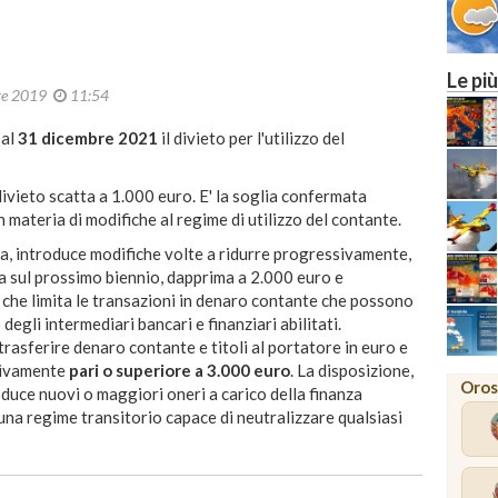
Le più
re 2019
11:54
 al
31 dicembre 2021
il divieto per l'utilizzo del
ivieto scatta a 1.000 euro. E' la soglia confermata
n materia di modifiche al regime di utilizzo del contante.
iva, introduce modifiche volte a ridurre progressivamente,
a sul prossimo biennio, dapprima a 2.000 euro e
 che limita le transazioni in denaro contante che possono
 degli intermediari bancari e finanziari abilitati.
 trasferire denaro contante e titoli al portatore in euro e
ssivamente
pari o superiore a 3.000 euro
. La disposizione,
Oros
oduce nuovi o maggiori oneri a carico della finanza
una regime transitorio capace di neutralizzare qualsiasi