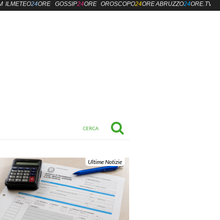
M
ILMETEO
24
ORE
GOSSIP
24
ORE
OROSCOPO
24
ORE
ABRUZZO
24
ORE.TV
Ultime Notizie