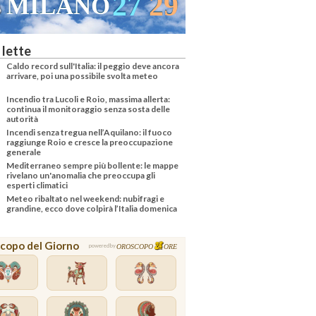
27
29
MILANO
 lette
Caldo record sull'Italia: il peggio deve ancora
arrivare, poi una possibile svolta meteo
Incendio tra Lucoli e Roio, massima allerta:
continua il monitoraggio senza sosta delle
autorità
Incendi senza tregua nell’Aquilano: il fuoco
raggiunge Roio e cresce la preoccupazione
generale
Mediterraneo sempre più bollente: le mappe
rivelano un'anomalia che preoccupa gli
esperti climatici
Meteo ribaltato nel weekend: nubifragi e
grandine, ecco dove colpirà l’Italia domenica
copo del Giorno
OROSCOPO
ORE
powered by