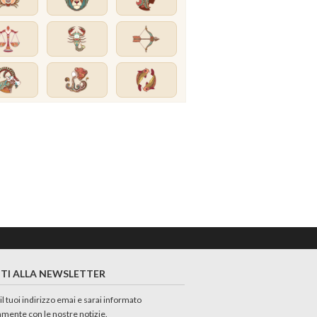
ITI ALLA NEWSLETTER
 il tuoi indirizzo emai e sarai informato
amente con le nostre notizie.