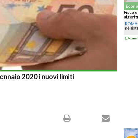
Econo
Fisco e
algorit
ROMA
né sist
comm
ennaio 2020 i nuovi limiti