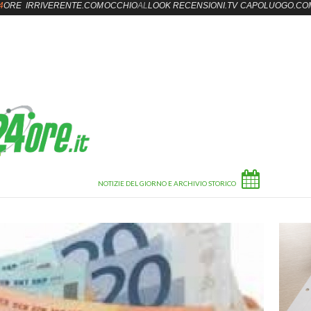
4
ORE
IRRIVERENTE.COM
OCCHIO
AL
LOOK
RECENSIONI.TV
CAPOLUOGO.CO