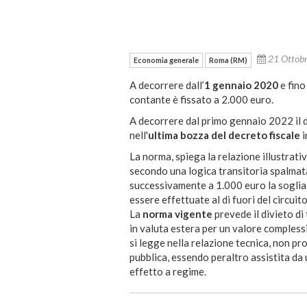
21 Ottob
Economia generale
Roma (RM)
A decorrere dall’
1 gennaio 2020
e fino
contante è fissato a 2.000 euro.
A decorrere dal primo gennaio 2022 il d
nell'
ultima bozza del decreto fiscale
i
La norma, spiega la relazione illustrat
secondo una logica transitoria spalmat
successivamente a 1.000 euro la soglia
essere effettuate al di fuori del circuito
La
norma vigente
prevede il divieto di
in valuta estera per un valore comple
si legge nella relazione tecnica, non pr
pubblica, essendo peraltro assistita da 
effetto a regime.