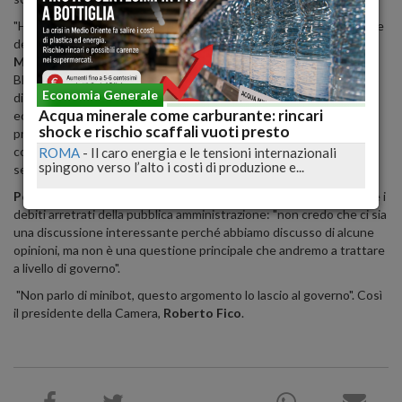
"Ho avvertito veramente che il ministro Tria è conscio di quello che
deve fare", ha detto il commissario europeo
Pierre
Moscovici
rispondendo - secondo quanto riporta l'Agenzia
Bloomberg - a margine del G20 finanziario di Fukuoka sul processo
Economia Generale
di valutazione della commissione per la procedura di deficit
Acqua minerale come carburante: rincari
eccessivo contro l'Italia. Moscovici, che si dice convinto che il
shock e rischio scaffali vuoti presto
processo sarà completo prima della decadenza dell'attuale
commissione, ha detto di vedere "un ampio supporto all'approccio
ROMA
-
Il caro energia e le tensioni internazionali
spingono verso l’alto i costi di produzione e...
seguito".
Poi il ministro torna sui minibot
, suggeriti dalla Lega per saldare i
debiti arretrati della pubblica amministrazione: "non credo che ci sia
una discussione interessante perché abbiamo discusso di alcune
opinioni, ma non è una questione principale che andremo a trattare
a livello di governo".
"Non parlo di minibot, questo argomento lo lascio al governo". Così
il presidente della Camera,
Roberto Fico
.