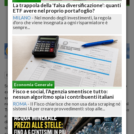
Economia generale
La trappola della 'falsa diversificazione': quanti
Tria: 'Sicuro di trovare soluzione con
ETF avere nel proprio portafoglio?
MILANO
-
Nel mondo degli investimenti, la regola
Commissione Ue'
d'oro che viene insegnata a ogni risparmiatore è
sempre...
27
29
MILANO
10 Giugno 2019
10:04
Economia generale
Roma (RM)
Economia Generale
Sulla procedura e sul deficit "
abbiamo un negoziato e un dialogo
Fisco e social, l’Agenzia smentisce tutto:
con la Commissione Ue e sono sicuro che troveremo una
nessun algoritmo spia i contribuenti italiani
soluzione perché il governo italiano è solito rispettare le
ROMA
-
Il Fisco chiarisce che non usa data scraping né
regole di bilancio dell'Ue
".: così il ministro dell'Economia
Giovanni
sistemi IA per creare provvedimenti: stop alle...
Tria, a margine del G20 finanziario di Fukuoka
. "Dopo proveremo
a dimostrare che il nostro programma le rispetta. Dobbiamo
discutere su come misurare alcuni indicatori e questa è la
situazione", ha concluso. Per il ministro "le aspettative sono quelle
scritte nel Def": sul deficit "andremo sotto intorno al 2,2-2,1%".