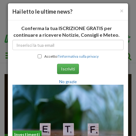
×
Hai letto le ultime news?
Conferma la tua ISCRIZIONE GRATIS per
continuare a ricevere Notizie, Consigli e Meteo.
Toggle navigation
Accetto
l'informativa sulla privacy
Iscriviti
No grazie
Investimenti