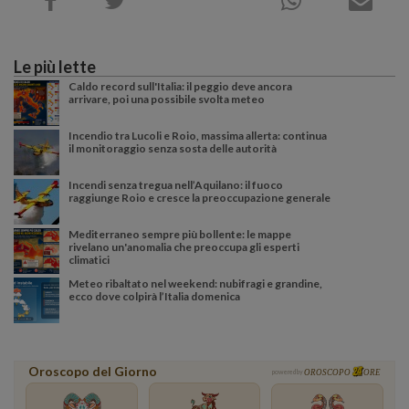
Le più lette
Caldo record sull'Italia: il peggio deve ancora
arrivare, poi una possibile svolta meteo
Incendio tra Lucoli e Roio, massima allerta: continua
il monitoraggio senza sosta delle autorità
Incendi senza tregua nell’Aquilano: il fuoco
raggiunge Roio e cresce la preoccupazione generale
Mediterraneo sempre più bollente: le mappe
rivelano un'anomalia che preoccupa gli esperti
climatici
Meteo ribaltato nel weekend: nubifragi e grandine,
ecco dove colpirà l’Italia domenica
Oroscopo del Giorno
powered by
OROSCOPO
ORE