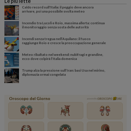
Le più lette
Caldo record sull'Italia: il peggio deve ancora
arrivare, poi una possibile svolta meteo
Incendio tra Lucoli e Roio, massima allerta: continua
il monitoraggio senza sosta delle autorità
Incendi senza tregua nell’Aquilano: il fuoco
raggiunge Roio e cresce la preoccupazione generale
Meteo ribaltato nel weekend: nubifragi e grandine,
ecco dove colpirà l’Italia domenica
Trump alza la pressione sull’Iran: basi Usa nel mirino,
diplomazia ormai congelata
Oroscopo del Giorno
powered by
OROSCOPO
ORE