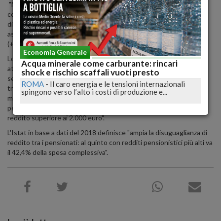
"Nel 2018, i pensionati sono circa 16 milioni, per un numero
complessivo di trattamenti pensionistici erogati pari a poco meno
di 23 milioni. La spesa totale pensionistica (inclusa la componente
assistenziale) nello stesso anno raggiunge i 293 miliardi di euro
(+2,2% su variazione annuale)".
Economia Generale
Lo rileva l'Istat. "Il peso relativo della spesa pensionistica sul Pil si
Acqua minerale come carburante: rincari
attesta al 16,6%, valore appena più alto rispetto al 2017 (16,5%),
shock e rischio scaffali vuoti presto
segnando un'interruzione del trend decrescente osservato nel
ROMA
-
Il caro energia e le tensioni internazionali
triennio precedente". Il 36,3% dei pensionati riceve ogni mese
spingono verso l’alto i costi di produzione e...
meno di 1.000 euro lordi, il 12,2% non supera i 500 euro. Un
pensionato su quattro (24,7%) si colloca, invece, nella fascia di
reddito superiore ai 2.000 euro".
L'Istat in base a dati del 2018 definisce "ampia la disuguaglianza di
reddito tra i pensionati: al quinto con redditi pensionistici più alti va
il 42,4% della spesa complessiva".