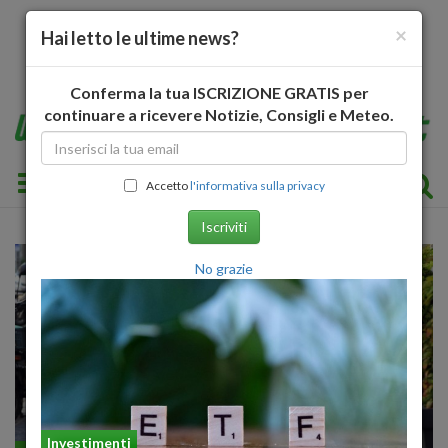
×
Hai letto le ultime news?
Conferma la tua ISCRIZIONE GRATIS per
continuare a ricevere Notizie, Consigli e Meteo.
Toggle navigation
Accetto
l'informativa sulla privacy
Iscriviti
No grazie
Investimenti