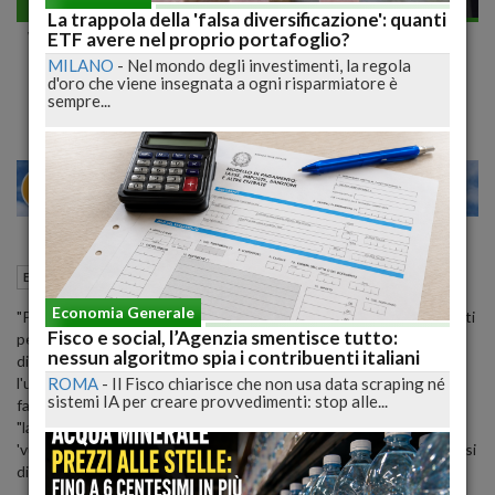
Economia generale
La trappola della 'falsa diversificazione': quanti
Welfare, i pensionati salvano le famiglie
ETF avere nel proprio portafoglio?
MILANO
-
Nel mondo degli investimenti, la regola
dalla povertà
d'oro che viene insegnata a ogni risparmiatore è
sempre...
28
30
MILANO
15 Gennaio 2020
10:09
Economia generale
Roma (RM)
Economia Generale
"Per quasi 7 milioni e 400mila famiglie con pensionati i trasferimenti
Fisco e social, l’Agenzia smentisce tutto:
pensionistici rappresentano più dei tre quarti del reddito familiare
nessun algoritmo spia i contribuenti italiani
disponibile e nel 21,9% dei casi le prestazioni ai pensionati sono
ROMA
-
Il Fisco chiarisce che non usa data scraping né
l'unica fonte monetaria di reddito (oltre 2 milioni e 600mila di
sistemi IA per creare provvedimenti: stop alle...
famiglie)", lo rileva l'Istat confermando, in base a dati del 2017, che
"la presenza di un pensionato all'interno di nuclei familiari
'vulnerabili' (genitori soli o famiglie in altra tipologia) consente quasi
di dimezzare l'esposizione al rischio di povertà".