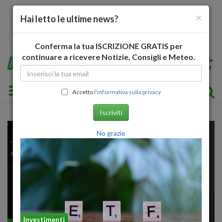
×
Hai letto le ultime news?
Conferma la tua ISCRIZIONE GRATIS per
continuare a ricevere Notizie, Consigli e Meteo.
Toggle navigation
Accetto
l'informativa sulla privacy
Iscriviti
No grazie
Investimenti