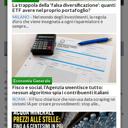
Investimenti
La trappola della 'falsa diversificazione': quanti
Criptovalute: la nuova scommessa degli
ETF avere nel proprio portafoglio?
MILANO
-
Nel mondo degli investimenti, la regola
italiani?
d'oro che viene insegnata a ogni risparmiatore è
sempre...
22
23
MILANO
19 Febbraio 2018
16:14
Investimenti
Roma (RM)
Economia Generale
A dicembre non si parlava di altro che Bitcoin; la cryptovaluta per
Fisco e social, l’Agenzia smentisce tutto:
eccellenza, la prima nata nel 2009 era in una crescita parabolica;
nessun algoritmo spia i contribuenti italiani
continuava a salire continuamente, dai 1000$, 5000$ a novembre e
ROMA
-
Il Fisco chiarisce che non usa data scraping né
20.000$ a dicembre.
sistemi IA per creare provvedimenti: stop alle...
Tanti italiani si sono buttati nel mercato, in caccia di facili guadagni
e, come prevedibile, il mercato si è sgonfiato, stabilizzandosi prima a
12.000$ e poi riscendendo fino a 6000$; in tutto questo tanti
investitori si sono orientati su altre criptovalute come Ethereum,