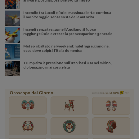
arrivare, poi una possibile svolta meteo
Incendio tra Lucoli e Roio, massima allerta: continua
il monitoraggio senza sosta delle autorità
Incendi senza tregua nell’Aquilano: il fuoco
raggiunge Roio e cresce la preoccupazione generale
Meteo ribaltato nel weekend: nubifragi e grandine,
ecco dove colpirà l’Italia domenica
Trump alza la pressione sull’Iran: basi Usa nel mirino,
diplomazia ormai congelata
Oroscopo del Giorno
powered by
OROSCOPO
ORE