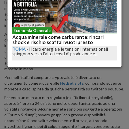
Litecoin o Dash. Queste sono monete che sono presenti sul
mercato da diversi anni, ma ogni giorno nascono nuove monete,
solitamente lanciate tramite
ICO
(initial coin offering). Queste
sono pure scommesse, con tanti team seri con programmi
interessanti, e tante truffe.
Economia Generale
A volte basta creare un bel sito e una bella presentazione per
Acqua minerale come carburante: rincari
ottenere milioni di dollari dagli investitori, senza mai portare alla
shock e rischio scaffali vuoti presto
luce un prodotto.. La stessa cosa è successa 20 anni fa con le
ROMA
-
Il caro energia e le tensioni internazionali
start-tup legate ad Internet; alcune si sono sviluppate e son
spingono verso l’alto i costi di produzione e...
diventati dei colossi (come Amazon e Google), la maggior parte
sono sparite dal mercato lasciando gli investitori con un pugno di
mosche in mano.
Per molti italiani comprare cryptovalute è diventato un
divertimento come giocare alle
NetBet slots
, comprando sovente
monete a caso, spinte da qualche personalità su twitter o youtube.
Essendo un mercato non regolato (e difficilmente regolabile),
aperto 24 ore su 24 esistono molte opportunità, grazie ad una
volatilità notevole. Alcune monete sono poi soggette a operazioni
di "pump & dump"; ovvero gruppi con grosse disponibilità
economiche fanno salire velocemente il prezzo, attraendo
investitori ignari e poi di colpo, raggiunto il target, vendono tutto