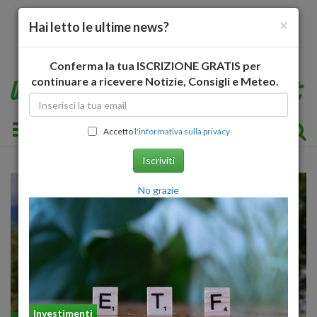
×
Hai letto le ultime news?
Conferma la tua ISCRIZIONE GRATIS per
continuare a ricevere Notizie, Consigli e Meteo.
Toggle navigation
Accetto
l'informativa sulla privacy
Iscriviti
No grazie
Investimenti