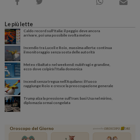
Le più lette
Caldo record sull'Italia: il peggio deve ancora
arrivare, poi una possibile svolta meteo
Incendio tra Lucoli e Roio, massima allerta: continua
il monitoraggio senza sosta delle autorità
Meteo ribaltato nel weekend: nubifragi e grandine,
ecco dove colpirà l’Italia domenica
Incendi senza tregua nell’Aquilano: il fuoco
raggiunge Roio e cresce la preoccupazione generale
Trump alza la pressione sull’Iran: basi Usa nel mirino,
diplomazia ormai congelata
Oroscopo del Giorno
powered by
OROSCOPO
ORE