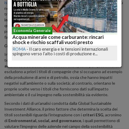
ishares global clean energy
, titoli legati all'energia rinnovabile e, più
nello specifico, all'energia pulita, un mercato in piena
trasformazione che viene scelto soprattutto da chi punta su
investimenti con rendimenti a lungo termine
. Nonostante
questo, le scelte degli investitori possono condizionare in modo
Economia Generale
positivo gli sviluppi del mercato della sostenibilità ambientale,
Acqua minerale come carburante: rincari
favorendo il raggiungimento dei 17 obiettivi delle Nazioni Unite.
shock e rischio scaffali vuoti presto
Cosa significa investire nel sostenibile
ROMA
-
Il caro energia e le tensioni internazionali
spingono verso l’alto i costi di produzione e...
Investire nel sostenibile significa scegliere i titoli da acquistare
tenendo l'occhio puntato sull'
impatto che le aziende hanno su
ambiente e società
. Gli investitori che optano per questi mercati
escludono a priori i titoli di compagnie che si occupano ad esempio
della produzione di armi e di petrolio, ossia che hanno impatti
negativi sull'ambiente o sulla società; al contrario, orientano le
proprie scelte verso i titoli che forniscono dati sull'impatto
ambientale e il cui impegno nella sostenibilità sia evidente.
Secondo i dati di un'analisi condotta dalla Global Sustainable
Investment Alliance, il primo fattore che determina la scelta dei
titoli sostenibili riguarda l'integrazione con i
criteri ESG
, acronimo
di
Environmental, social, and governance
, i quali permettono di
valutare l'impegno delle aziende nel campo della sostenibilità