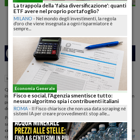
Investimenti
La trappola della 'falsa diversificazione': quanti
Investire nel sostenibile: cosa significa e
ETF avere nel proprio portafoglio?
MILANO
-
Nel mondo degli investimenti, la regola
come fare
d'oro che viene insegnata a ogni risparmiatore è
sempre...
24
27
MILANO
31 Maggio 2022
16:14
Investimenti
Milano (MI)
Economia Generale
Quello della
sostenibilità
è un tema più che mai sentito che sta
Fisco e social, l’Agenzia smentisce tutto:
influenzando gran parte della nostra vita e, proprio per questo, non
nessun algoritmo spia i contribuenti italiani
può non coinvolgere anche gli andamenti delle azioni e le scelte
ROMA
-
Il Fisco chiarisce che non usa data scraping né
degli investitori.
sistemi IA per creare provvedimenti: stop alle...
Per questi ultimi non si tratta, nella maggior parte dei casi, di una
scelta di tipo etico, bensì della ricerca di mercati e
trend in
crescita
che permettano di aumentare il margine di guadagno delle
compravendite di titoli. C'è chi ad esempio sceglie di investire in
etf