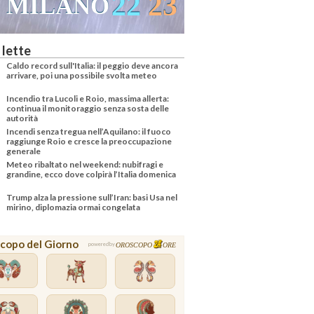
22
23
MILANO
VENEZ
 lette
Caldo record sull'Italia: il peggio deve ancora
arrivare, poi una possibile svolta meteo
Incendio tra Lucoli e Roio, massima allerta:
continua il monitoraggio senza sosta delle
autorità
Incendi senza tregua nell’Aquilano: il fuoco
raggiunge Roio e cresce la preoccupazione
generale
Meteo ribaltato nel weekend: nubifragi e
grandine, ecco dove colpirà l’Italia domenica
Trump alza la pressione sull’Iran: basi Usa nel
mirino, diplomazia ormai congelata
copo del Giorno
OROSCOPO
ORE
powered by