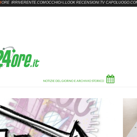
4
ORE
IRRIVERENTE.COM
OCCHIO
AL
LOOK
RECENSIONI.TV
CAPOLUOGO.CO