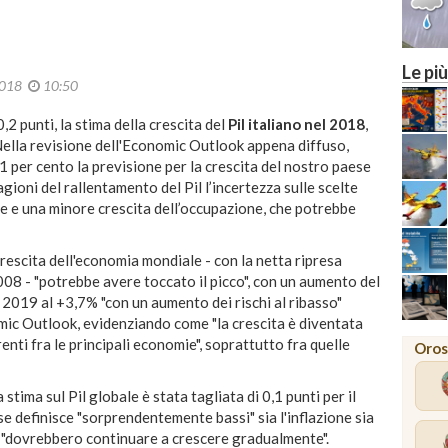
Le più
2018
10:50
,2 punti, la stima della crescita del
Pil italiano nel 2018
,
 Nella revisione dell'Economic Outlook appena diffuso,
1 per cento la previsione per la crescita del nostro paese
ragioni del rallentamento del Pil l’incertezza sulle scelte
sse e una minore crescita dell’occupazione, che potrebbe
rescita dell'economia mondiale - con la netta ripresa
008 - "potrebbe avere toccato il picco", con un aumento del
 2019 al +3,7% "con un aumento dei rischi al ribasso"
omic Outlook, evidenziando come "la crescita è diventata
ti fra le principali economie", soprattutto fra quelle
Oros
stima sul Pil globale è stata tagliata di 0,1 punti per il
se definisce "sorprendentemente bassi" sia l'inflazione sia
ò "dovrebbero continuare a crescere gradualmente".