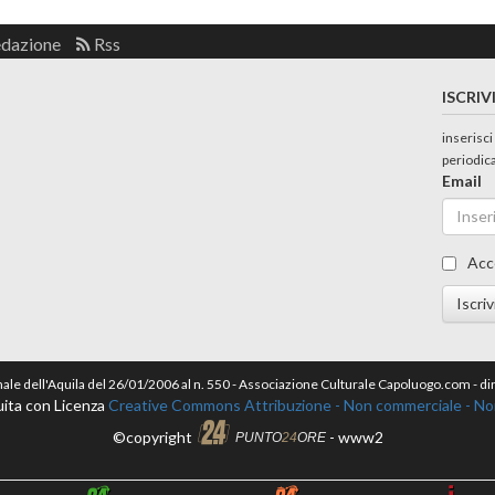
edazione
Rss
ISCRIV
inserisci
periodic
Email
Acc
Iscriv
nale dell'Aquila del 26/01/2006 al n. 550 - Associazione Culturale Capoluogo.com - 
ita con Licenza
Creative Commons Attribuzione - Non commerciale - Non 
©copyright
- www2
PUNTO
24
ORE