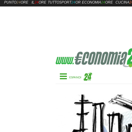
PUNTO
24
ORE
IL
24
ORE
TUTTOSPORT
24
ORE
ECONOMIA
24
ORE
CUCINA
2
Toggle navigation