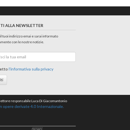
ITI ALLA NEWSLETTER
 il tuoi indirizzo emai e sarai informato
amente con le nostre notizie.
etto
l'informativa sulla privacy
iti
direttore responsabile Luca Di Giacomantonio
opere derivate 4.0 Internazionale.