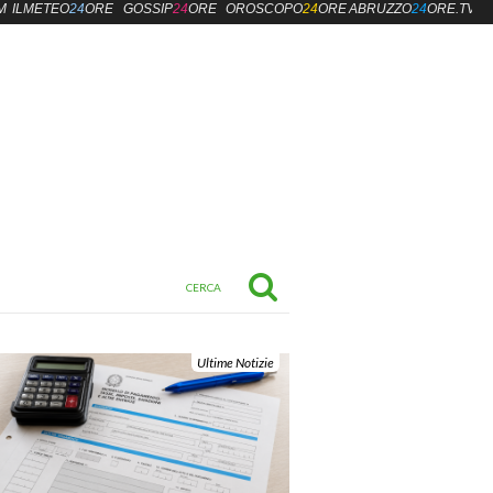
M
ILMETEO
24
ORE
GOSSIP
24
ORE
OROSCOPO
24
ORE
ABRUZZO
24
ORE.TV
Ultime Notizie