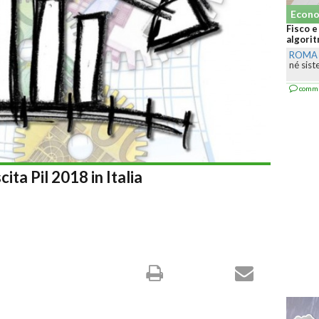
Econo
Fisco e
algorit
ROMA
né sist
comm
ita Pil 2018 in Italia