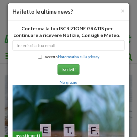
×
Hai letto le ultime news?
Conferma la tua ISCRIZIONE GRATIS per
continuare a ricevere Notizie, Consigli e Meteo.
Toggle navigation
Accetto
l'informativa sulla privacy
Iscriviti
No grazie
Investimenti