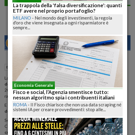
Economia generale
La trappola della 'falsa diversificazione': quanti
Ue taglia stime crescita, Italia maglia nera
ETF avere nel proprio portafoglio?
MILANO
-
Nel mondo degli investimenti, la regola
d'oro che viene insegnata a ogni risparmiatore è
sempre...
22
27
MILANO
07 Novembre 2019
11:56
Economia generale
Roma (RM)
La
Commissione Europea taglia le stime della crescita
dell'Italia per l'anno prossimo
, lasciando invariate quelle per il
Economia Generale
2019. Con l'economia in rallentamento, aumenta di conseguenza il
Fisco e social, l’Agenzia smentisce tutto:
rapporto tra debito pubblico e prodotto interno lordo.
nessun algoritmo spia i contribuenti italiani
ROMA
-
Il Fisco chiarisce che non usa data scraping né
E
l'Italia resta stabilmente la maglia nera dell'area euro e
sistemi IA per creare provvedimenti: stop alle...
dell'intera Ue a 28
per la crescita attesa.
Secondo le previsioni economiche d'autunno, diffuse oggi dalla
Commissione Europea,
il nostro Paese quest'anno dovrebbe
crescere dello 0,1%
, ben un punto percentuale al di sotto della