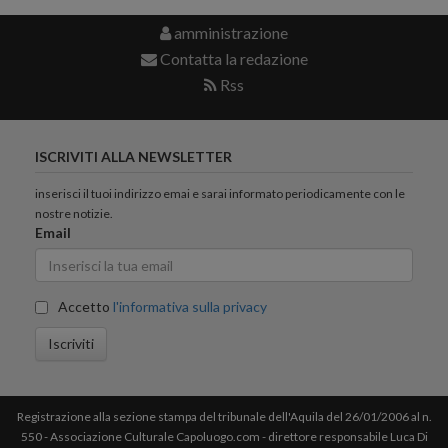
amministrazione
Contatta la redazione
Rss
ISCRIVITI ALLA NEWSLETTER
inserisci il tuoi indirizzo emai e sarai informato periodicamente con le
nostre notizie.
Email
Accetto
l'informativa sulla privacy
Iscriviti
Registrazione alla sezione stampa del tribunale dell'Aquila del 26/01/2006 al n.
550 - Associazione Culturale Capoluogo.com - direttore responsabile Luca Di