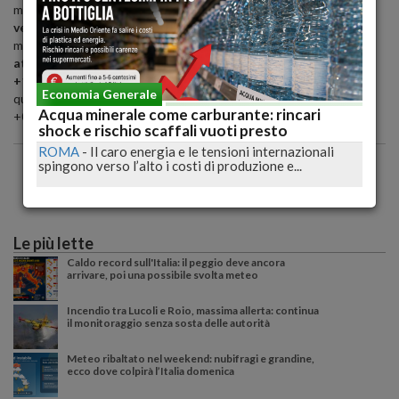
media dell'Eurozona, che dovrebbe crescere dell'1,1%;
l'anno
venturo la crescita dell'Italia è prevista allo 0,4%
, contro una
media dell'area euro stimata all'1,2%;
nel 2021, il differenziale è
atteso in riduzione a mezzo punto percentuale (+0,7% contro
+1,2%)
. In tutti e tre gli anni l'economia italiana resta la peggiore:
Economia Generale
quest'anno la seconda 'lumaca' dovrebbe essere la Germania, a
Acqua minerale come carburante: rincari
+0,4%.
shock e rischio scaffali vuoti presto
ROMA
-
Il caro energia e le tensioni internazionali
spingono verso l’alto i costi di produzione e...
Le più lette
Caldo record sull'Italia: il peggio deve ancora
arrivare, poi una possibile svolta meteo
Incendio tra Lucoli e Roio, massima allerta: continua
il monitoraggio senza sosta delle autorità
Meteo ribaltato nel weekend: nubifragi e grandine,
ecco dove colpirà l’Italia domenica