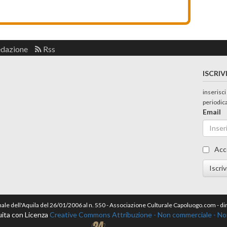
edazione
Rss
ISCRIV
inserisci
periodic
Email
Acc
Iscriv
nale dell'Aquila del 26/01/2006 al n. 550 - Associazione Culturale Capoluogo.com - 
ita con Licenza
Creative Commons Attribuzione - Non commerciale - Non 