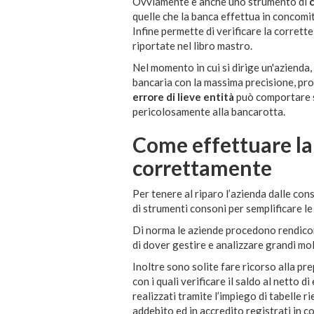
Ovviamente è anche uno strumento di
quelle che la banca effettua in concomit
Infine permette di verificare la corrett
riportate nel libro mastro.
Nel momento in cui si dirige un'azienda,
bancaria con la massima precisione, pr
errore di lieve entità
può comportare sp
pericolosamente alla bancarotta.
Come effettuare la
correttamente
Per tenere al riparo l’azienda dalle co
di strumenti consoni per semplificare le 
Di norma le aziende procedono rendic
di dover gestire e analizzare grandi moli 
Inoltre sono solite fare ricorso alla pr
con i quali verificare il saldo al netto
realizzati tramite l’impiego di tabelle ri
addebito ed in accredito registrati in co