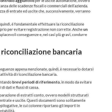
controllo aggiuntivo
per le uscite automatiche, ovvero
anza delle scadenze fiscali o commerciali dell’azienda.
ezza di entrate ed uscite che, successivamente, verranno
 quindi, è fondamentale effettuare la riconciliazione
oprio per evitare registrazione non corrette. Anche
un
iacevoli conseguenze e, nei casi più gravi, condurre
 riconciliazione bancaria
nseguenze appena menzionate, quindi, è necessario dotarsi
attività di riconciliazione bancaria.
ontando
brevi periodi di riferimento
, in modo da evitare
di dati e flussi di cassa.
eparazione di estratti conto, ovvero modelli strutturati
 di entrate e uscite. Questi documenti sono solitamente
epilogative, le cui colonne riportano gli importi in
ntabilità.