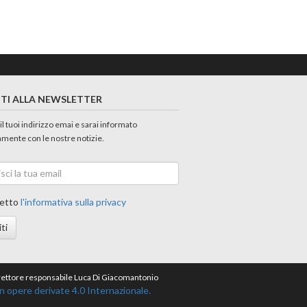
ITI ALLA NEWSLETTER
 il tuoi indirizzo emai e sarai informato
amente con le nostre notizie.
etto
l'informativa sulla privacy
iti
direttore responsabile Luca Di Giacomantonio
opere derivate 4.0 Internazionale.