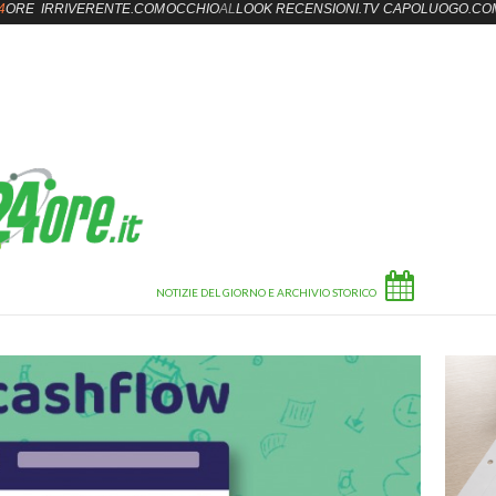
4
ORE
IRRIVERENTE.COM
OCCHIO
AL
LOOK
RECENSIONI.TV
CAPOLUOGO.CO