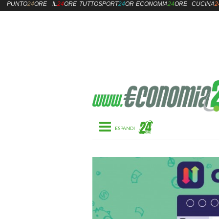
PUNTO
24
ORE
IL
24
ORE
TUTTOSPORT
24
ORE
ECONOMIA
24
ORE
CUCINA
2
Toggle navigation