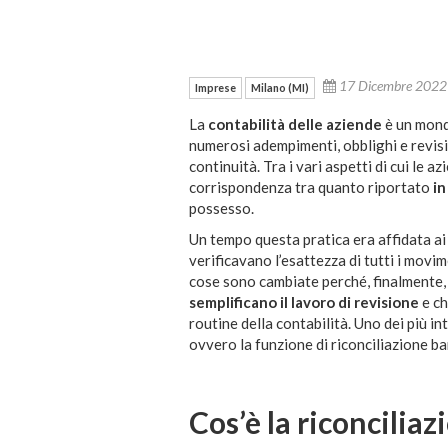
17 Dicembre 202
Imprese
Milano (MI)
La
contabilità delle aziende
è un mondo
numerosi adempimenti, obblighi e revisio
continuità. Tra i vari aspetti di cui le 
corrispondenza tra quanto riportato
in
possesso.
Un tempo questa pratica era affidata ai 
verificavano l’esattezza di tutti i movim
cose sono cambiate perché, finalmente,
semplificano il lavoro di revisione
e ch
routine della contabilità. Uno dei più 
ovvero la funzione di riconciliazione ba
Cos’è la riconcilia