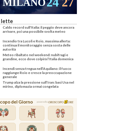
27
23
25
VENEZIA
 lette
Caldo record sull'Italia: il peggio deve ancora
arrivare, poi una possibile svolta meteo
Incendio tra Lucoli e Roio, massima allerta:
continua il monitoraggio senza sosta delle
autorità
Meteo ribaltato nel weekend: nubifragi e
grandine, ecco dove colpirà l’Italia domenica
Incendi senza tregua nell’Aquilano: il fuoco
raggiunge Roio e cresce la preoccupazione
generale
Trump alza la pressione sull’Iran: basi Usa nel
mirino, diplomazia ormai congelata
copo del Giorno
OROSCOPO
ORE
powered by