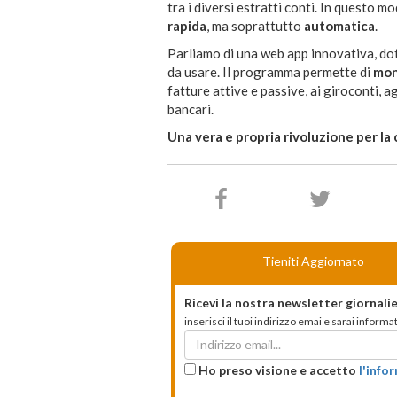
tra i diversi estratti conti. In questo m
rapida
, ma soprattutto
automatica
.
Parliamo di una web app innovativa, do
da usare. Il programma permette di
mon
fatture attive e passive, ai giroconti, ag
bancari.
Una vera e propria rivoluzione per la 
Tieniti Aggiornato
Ricevi la nostra newsletter giornalie
inserisci il tuoi indirizzo emai e sarai infor
Ho preso visione e accetto
l'info