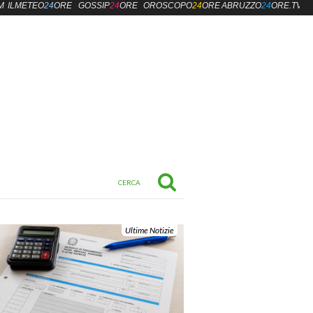
M
ILMETEO
24
ORE
GOSSIP
24
ORE
OROSCOPO
24
ORE
ABRUZZO
24
ORE.TV
Ultime Notizie