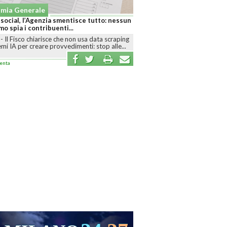
Economia Generale
e tutto: nessun
Acqua minerale come carburante: rincari shock e
rischio scaffali vuoti presto
sa data scraping
ROMA
-
Il caro energia e le tensioni internazionali
i: stop alle...
spingono verso l’alto i costi di produzione e...
commenta