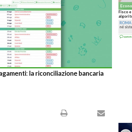
Economia Generale
Fisco e social, l’Agenzia smentisc
algoritmo spia i contribuenti...
ROMA
-
Il Fisco chiarisce che non u
né sistemi IA per creare provvediment
commenta
agamenti: la riconciliazione bancaria