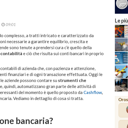
24
MILANO
Le più
2
09:01
 complesso, a tratti intricato e caratterizzato da
ni necessarie a garantire equilibrio, crescita e
aziende sono tenute a prendersi cura c’è quello della
 contabilità
e ciò che risulta sui conti bancari in proprio
contabili di azienda che, con pazienza e attenzione,
enti finanziari e di ogni transazione effettuata. Oggi le
 le aziende possono contare su
strumenti che
e, quindi, automatizzano gran parte delle attività di
interessanti del momento è quello proposto da
Cashflow
,
ncaria. Vediamo in dettaglio di cosa si tratta.
Oros
zione bancaria?